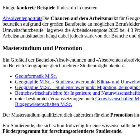
Einige
konkrete Beispiele
findest du in unseren
Absolventenporträts
Die
Chancen auf dem Arbeitsmarkt
für Geogra
beurteilen aufgrund der großen Bandbreite an möglichen Berufsfelder
Umweltschutzberufe" lag etwa die Arbeitslosenquote 2025 bei 4,3 Pro
Arbeitsmarktsituation hängt dabei jedoch stark von der Branche und d
Masterstudium und Promotion
Ein Großteil der Bachelor-Absolventinnen und -Absolventen absolviert
im Bereich Geographie gleich mehrere Studienmöglichkeiten:
Geoinformatik M.Sc.
Geographie M.Sc. - Studienschwerpunkt Klima- und Umweltw
Geographie M.Sc. - Studienschwerpunkt Migration, demograph
Betriebswirtschaftslehre für Ingenieure und Naturwissenschaftl
unter bestimmten Voraussetzungen auch
Geowissenschaften M.
Biogeowissenschaften M.Sc.
Der Masterstudium qualifiziert dich außerdem für eine
Promotion
im
Für Studierende, die sich schon frühzeitig für eine wissenschaftliche Ka
Förderprogramm für forschungsorientierte Studierende.