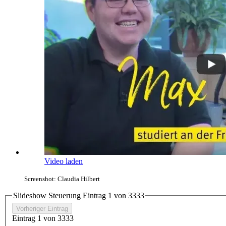
Video laden
Screenshot: Claudia Hilbert
Slideshow Steuerung Eintrag
1
von
3
3
3
3
Vorheriger Eintrag
Eintrag
1
von
3
3
3
3