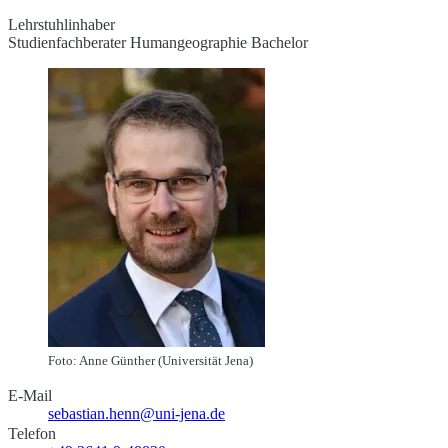
Lehrstuhlinhaber
Studienfachberater Humangeographie Bachelor
Foto: Anne Günther (Universität Jena)
E-Mail
sebastian.henn@uni-jena.de
Telefon