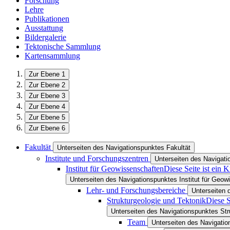
Forschung
Lehre
Publikationen
Ausstattung
Bildergalerie
Tektonische Sammlung
Kartensammlung
Zur Ebene 1
Zur Ebene 2
Zur Ebene 3
Zur Ebene 4
Zur Ebene 5
Zur Ebene 6
Fakultät
Unterseiten des Navigationspunktes Fakultät
Institute und Forschungszentren
Unterseiten des Navigati
Institut für Geowissenschaften
Diese Seite ist ein 
Unterseiten des Navigationspunktes Institut für Geow
Lehr- und Forschungsbereiche
Unterseiten 
Strukturgeologie und Tektonik
Diese S
Unterseiten des Navigationspunktes Str
Team
Unterseiten des Navigati