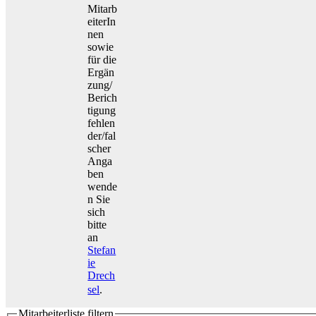
Mitarb
eiterIn
nen
sowie
für die
Ergän
zung/
Berich
tigung
fehlen
der/fal
scher
Anga
ben
wende
n Sie
sich
bitte
an
Stefan
ie
Drech
sel
.
Mitarbeiterliste filtern