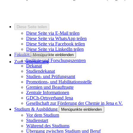
Diese Seite teilen
Diese Seite via E-Mail teilen
Diese Seite via WhatsApp teilen
Diese Seite via Facebook teilen
Diese Seite via LinkedIn teilen
Fakultät
Menüpunkte einblenden
Diese Seite teilen
Institute und Forschungszentren
Zum Seitenanfang
Dekanat
Studiendekanat
Studien- und Prüfungsamt
Promotions- und Habilitationsstelle
Gremien und Beauftragte
Zentrale Informationen
GDCh-Ortsverband Jena
Gesellschaft zur Förderung der Chemie in Jena e.V.
Studium & Ausbildung
Menüpunkte einblenden
Vor dem Studium
Studienstart
Während des Studiums
Übergang zwischen Studium und Beruf