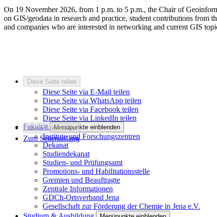
On 19 November 2026, from 1 p.m. to 5 p.m., the Chair of Geoinformati
on GIS/geodata in research and practice, student contributions from th
and companies who are interested in networking and current GIS topi
Diese Seite teilen
Diese Seite via E-Mail teilen
Diese Seite via WhatsApp teilen
Diese Seite via Facebook teilen
Diese Seite via LinkedIn teilen
Fakultät
Menüpunkte einblenden
Diese Seite teilen
Institute und Forschungszentren
Zum Seitenanfang
Dekanat
Studiendekanat
Studien- und Prüfungsamt
Promotions- und Habilitationsstelle
Gremien und Beauftragte
Zentrale Informationen
GDCh-Ortsverband Jena
Gesellschaft zur Förderung der Chemie in Jena e.V.
Studium & Ausbildung
Menüpunkte einblenden