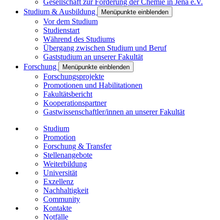
Gesellschaft zur Förderung der Chemie in Jena e.V.
Studium & Ausbildung
Menüpunkte einblenden
Vor dem Studium
Studienstart
Während des Studiums
Übergang zwischen Studium und Beruf
Gaststudium an unserer Fakultät
Forschung
Menüpunkte einblenden
Forschungsprojekte
Promotionen und Habilitationen
Fakultätsbericht
Kooperationspartner
Gastwissenschaftler/innen an unserer Fakultät
Studium
Promotion
Forschung & Transfer
Stellenangebote
Weiterbildung
Universität
Exzellenz
Nachhaltigkeit
Community
Kontakte
Notfälle