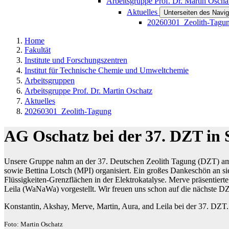
Arbeitsgruppe Prof. Dr. Martin Oscha
Aktuelles
Unterseiten des Navig
20260301_Zeolith-Tagu
Home
Fakultät
Institute und Forschungszentren
Institut für Technische Chemie und Umweltchemie
Arbeitsgruppen
Arbeitsgruppe Prof. Dr. Martin Oschatz
Aktuelles
20260301_Zeolith-Tagung
AG Oschatz bei der 37. DZT in 
Unsere Gruppe nahm an der 37. Deutschen Zeolith Tagung (DZT) am M
sowie Bettina Lotsch (MPI) organisiert. Ein großes Dankeschön an s
Flüssigkeiten-Grenzflächen in der Elektrokatalyse. Merve präsentie
Leila (WaNaWa) vorgestellt. Wir freuen uns schon auf die nächste DZ
Konstantin, Akshay, Merve, Martin, Aura, and Leila bei der 37. DZT.
Foto: Martin Oschatz