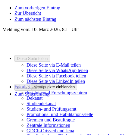
Zum vorherigen Eintrag
Zur Übersicht
Zum nächsten Eintrag
Meldung vom:
10. März 2026, 8:11 Uhr
Diese Seite teilen
Diese Seite via E-Mail teilen
Diese Seite via WhatsApp teilen
Diese Seite via Facebook teilen
Diese Seite via LinkedIn teilen
Fakultät
Menüpunkte einblenden
Diese Seite teilen
Institute und Forschungszentren
Zum Seitenanfang
Dekanat
Studiendekanat
Studien- und Prüfungsamt
Promotions- und Habilitationsstelle
Gremien und Beauftragte
Zentrale Informationen
GDCh-Ortsverband Jena