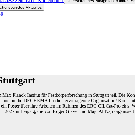
tz
Diese Seite ist ein Knotenpunkt
Unterseiten des Navigationspunktes Ar
ationspunktes Aktuelles
ng
Stuttgart
ax-Planck-Institut für Festkörperforschung in Stuttgart teil. Die K
ie und an die DECHEMA für die hervorragende Organisation! Konstantin
rte ein Poster über ihre Arbeiten im Rahmen des ERC CILCat-Projekts.
T 2027 in Leipzig, die von Roger Gläser und Majd Al-Naji organisiert