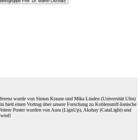
beitsgruppe Prof. Dr. Martin Oschatz
onferenz wurde von Simon Krause und Mika Linden (Universität Ulm)
 hielt einen Vortrag über unsere Forschung zu Kohlenstoff-Ionische
 Weitere Poster wurden von Aura (LignUp), Akshay (CataLight) und
 wird!