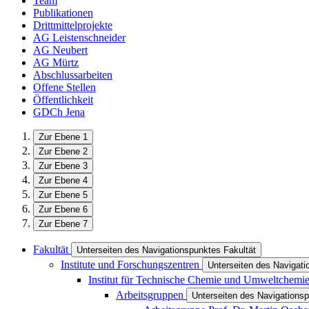
Team
Publikationen
Drittmittelprojekte
AG Leistenschneider
AG Neubert
AG Mürtz
Abschlussarbeiten
Offene Stellen
Öffentlichkeit
GDCh Jena
Zur Ebene 1
Zur Ebene 2
Zur Ebene 3
Zur Ebene 4
Zur Ebene 5
Zur Ebene 6
Zur Ebene 7
Fakultät
Unterseiten des Navigationspunktes Fakultät
Institute und Forschungszentren
Unterseiten des Navigati
Institut für Technische Chemie und Umweltchemi
Arbeitsgruppen
Unterseiten des Navigations