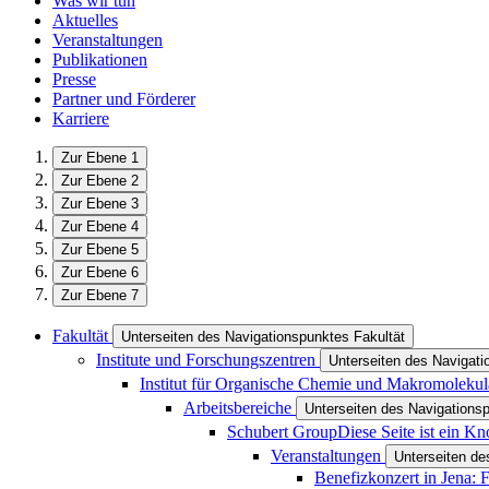
Was wir tun
Aktuelles
Veranstaltungen
Publikationen
Presse
Partner und Förderer
Karriere
Zur Ebene 1
Zur Ebene 2
Zur Ebene 3
Zur Ebene 4
Zur Ebene 5
Zur Ebene 6
Zur Ebene 7
Fakultät
Unterseiten des Navigationspunktes Fakultät
Institute und Forschungszentren
Unterseiten des Navigati
Institut für Organische Chemie und Makromoleku
Arbeitsbereiche
Unterseiten des Navigations
Schubert Group
Diese Seite ist ein K
Veranstaltungen
Unterseiten de
Benefizkonzert in Jena: F