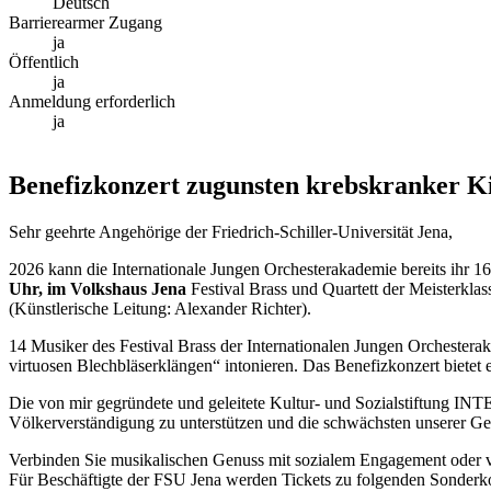
Deutsch
Barrierearmer Zugang
ja
Öffentlich
ja
Anmeldung erforderlich
ja
Benefizkonzert zugunsten krebskranker K
Sehr geehrte Angehörige der Friedrich-Schiller-Universität Jena,
2026 kann die Internationale Jungen Orchesterakademie bereits ihr 16. 
Uhr, im Volkshaus Jena
Festival Brass und Quartett der Meisterkl
(Künstlerische Leitung: Alexander Richter).
14 Musiker des Festival Brass der Internationalen Jungen Orcheste
virtuosen Blechbläserklängen“ intonieren. Das Benefizkonzert biet
Die von mir gegründete und geleitete Kultur- und Sozialstiftu
Völkerverständigung zu unterstützen und die schwächsten unserer Ges
Verbinden Sie musikalischen Genuss mit sozialem Engagement oder v
Für Beschäftigte der FSU Jena werden Tickets zu folgenden Sonderk