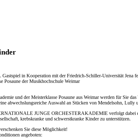
inder
Gastspiel in Kooperation mit der Friedrich-Schiller-Universität Jena fe
asse Posaune der Musikhochschule Weimar
rakademie und der Meisterklasse Posaune aus Weimar werden für Sie d
et eine abwechslungsreiche Auswahl an Stücken von Mendelsohn, Lully
ng INTERNATIONALE JUNGE ORCHESTERAKADEMIE verfolgt dabei drei Z
ellschaft, krebskranke und schwerstkranke Kinder zu unterstützen.
erschenken Sie diese Möglichkeit!
onditionen angeboten: