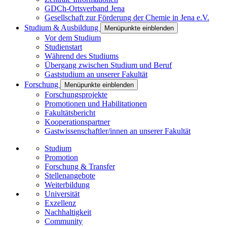
GDCh-Ortsverband Jena
Gesellschaft zur Förderung der Chemie in Jena e.V.
Studium & Ausbildung
Menüpunkte einblenden
Vor dem Studium
Studienstart
Während des Studiums
Übergang zwischen Studium und Beruf
Gaststudium an unserer Fakultät
Forschung
Menüpunkte einblenden
Forschungsprojekte
Promotionen und Habilitationen
Fakultätsbericht
Kooperationspartner
Gastwissenschaftler/innen an unserer Fakultät
Studium
Promotion
Forschung & Transfer
Stellenangebote
Weiterbildung
Universität
Exzellenz
Nachhaltigkeit
Community