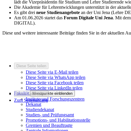
lädt die Vizepräsidentin für Studium und Lehre Studierende w
Die Akademie für Lehrentwicklungen unterstützt in der aktuel
Es gibt drei
neue Studienangebote
an der Uni Jena (Lehre
Am 01.06.2026 startet das
Forum Digitale Uni Jena
. Mit de
DIGITAL).
Diese und weitere interessante Beiträge finden Sie in der aktuellen A
Diese Seite teilen
Diese Seite via E-Mail teilen
Diese Seite via WhatsApp teilen
Diese Seite via Facebook teilen
Diese Seite via LinkedIn teilen
Fakultät
Menüpunkte einblenden
Diese Seite teilen
Institute und Forschungszentren
Zum Seitenanfang
Dekanat
Studiendekanat
Studien- und Prüfungsamt
Promotions- und Habilitationsstelle
Gremien und Beauftragte
Zentrale Informationen