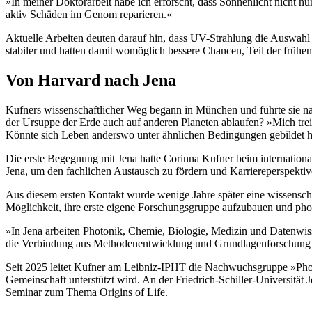
»In meiner Doktorarbeit habe ich erforscht, dass Sonnenlicht nicht n
aktiv Schäden im Genom reparieren.«
Aktuelle Arbeiten deuten darauf hin, dass UV-Strahlung die Auswahl f
stabiler und hatten damit womöglich bessere Chancen, Teil der früh
Von Harvard nach Jena
Kufners wissenschaftlicher Weg begann in München und führte sie nach
der Ursuppe der Erde auch auf anderen Planeten ablaufen? »Mich trei
Könnte sich Leben anderswo unter ähnlichen Bedingungen gebildet 
Die erste Begegnung mit Jena hatte Corinna Kufner beim internation
Jena, um den fachlichen Austausch zu fördern und Karriereperspektiv
Aus diesem ersten Kontakt wurde wenige Jahre später eine wissenscha
Möglichkeit, ihre erste eigene Forschungsgruppe aufzubauen und ph
»In Jena arbeiten Photonik, Chemie, Biologie, Medizin und Datenwis
die Verbindung aus Methodenentwicklung und Grundlagenforschung m
Seit 2025 leitet Kufner am Leibniz-IPHT die Nachwuchsgruppe »Phot
Gemeinschaft unterstützt wird. An der Friedrich-Schiller-Universität 
Seminar zum Thema Origins of Life.