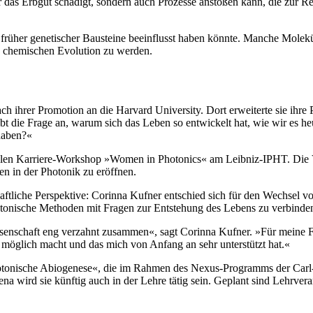
ur das Erbgut schädigt, sondern auch Prozesse anstoßen kann, die zur R
rüher genetischer Bausteine beeinflusst haben könnte. Manche Moleküle
en chemischen Evolution zu werden.
 ihrer Promotion an die Harvard University. Dort erweiterte sie ihre 
bt die Frage an, warum sich das Leben so entwickelt hat, wie wir es h
haben?«
alen Karriere-Workshop »Women in Photonics« am Leibniz-IPHT. Die Ver
en in der Photonik zu eröffnen.
ftliche Perspektive: Corinna Kufner entschied sich für den Wechsel v
otonische Methoden mit Fragen zur Entstehung des Lebens zu verbinde
senschaft eng verzahnt zusammen«, sagt Corinna Kufner. »Für meine Fo
öglich macht und das mich von Anfang an sehr unterstützt hat.«
onische Abiogenese«, die im Rahmen des Nexus-Programms der Carl-Zei
Jena wird sie künftig auch in der Lehre tätig sein. Geplant sind Lehrv