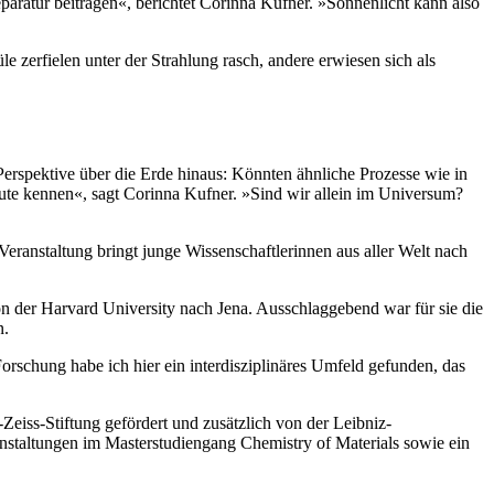
eparatur beitragen«, berichtet Corinna Kufner. »Sonnenlicht kann also
 zerfielen unter der Strahlung rasch, andere erwiesen sich als
Perspektive über die Erde hinaus: Könnten ähnliche Prozesse wie in
eute kennen«, sagt Corinna Kufner. »Sind wir allein im Universum?
anstaltung bringt junge Wissenschaftlerinnen aus aller Welt nach
on der Harvard University nach Jena. Ausschlaggebend war für sie die
n.
rschung habe ich hier ein interdisziplinäres Umfeld gefunden, das
ss-Stiftung gefördert und zusätzlich von der Leibniz-
eranstaltungen im Masterstudiengang Chemistry of Materials sowie ein