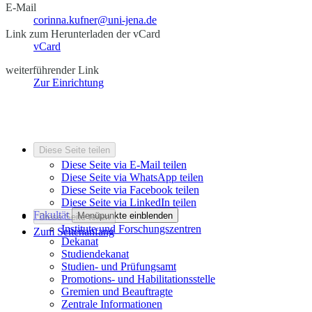
E-Mail
corinna.kufner@uni-jena.de
Link zum Herunterladen der vCard
vCard
weiterführender Link
Zur Einrichtung
Diese Seite teilen
Diese Seite via E-Mail teilen
Diese Seite via WhatsApp teilen
Diese Seite via Facebook teilen
Diese Seite via LinkedIn teilen
Fakultät
Menüpunkte einblenden
Diese Seite teilen
Institute und Forschungszentren
Zum Seitenanfang
Dekanat
Studiendekanat
Studien- und Prüfungsamt
Promotions- und Habilitationsstelle
Gremien und Beauftragte
Zentrale Informationen