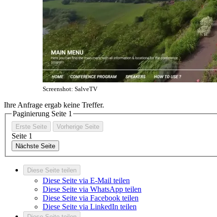
Screenshot: SalveTV
Ihre Anfrage ergab keine Treffer.
Paginierung Seite
1
Erste Seite
Vorherige Seite
Seite
1
Nächste Seite
Diese Seite teilen
Diese Seite via E-Mail teilen
Diese Seite via WhatsApp teilen
Diese Seite via Facebook teilen
Diese Seite via LinkedIn teilen
Diese Seite teilen