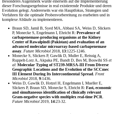
Besonderes Augenmerk wurde einerseits auf die Implementierung
dieser Forschungsergebnisse in real existierende Produkte und deren
Evolution gelegt. Andererseits war ein Hauptfokus, Strategien und
Verfahren für die optimale Probenvorbereitung zu erarbeiten und in
komplexe Abläufe zu implementieren.
Braun SD, Jamil B, Syed MA, Abbasi SA, Weiss D, Slickers
P, Monecke S, Engelmann I, Ehricht R:
Prevalence of
carbapenemase-producing organisms at the Kidney
Center of Rawalpindi (Pakistan) and evaluation of an
advanced molecular microarray-based carbapenemase
assay
.
Future Microbiol
2018,
13
:1225-1246.
Monecke S, Slickers P, Gawlik D, Muller E, Reissig A,
Ruppelt-Lorz A, Akpaka PE, Bandt D, Bes M, Boswihi SS
et
al
:
Molecular Typing of ST239-MRSA-III From Diverse
Geographic Locations and the Evolution of the SCCmec
III Element During Its Intercontinental Spread
.
Front
Microbiol
2018,
9
:1436.
Weiss D, Gawlik D, Hotzel H, Engelmann I, Mueller E,
Slickers P, Braun SD, Monecke S, Ehricht R:
Fast, economic
and simultaneous identification of clinically relevant
Gram-negative species with multiplex real-time PCR
.
Future Microbiol
2019,
14
:23-32.