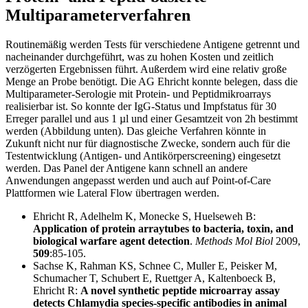
Multiparameterverfahren
Routinemäßig werden Tests für verschiedene Antigene getrennt und
nacheinander durchgeführt, was zu hohen Kosten und zeitlich
verzögerten Ergebnissen führt. Außerdem wird eine relativ große
Menge an Probe benötigt. Die AG Ehricht konnte belegen, dass die
Multiparameter-Serologie mit Protein- und Peptidmikroarrays
realisierbar ist. So konnte der IgG-Status und Impfstatus für 30
Erreger parallel und aus 1 µl und einer Gesamtzeit von 2h bestimmt
werden (Abbildung unten). Das gleiche Verfahren könnte in
Zukunft nicht nur für diagnostische Zwecke, sondern auch für die
Testentwicklung (Antigen- und Antikörperscreening) eingesetzt
werden. Das Panel der Antigene kann schnell an andere
Anwendungen angepasst werden und auch auf Point-of-Care
Plattformen wie Lateral Flow übertragen werden.
Ehricht R, Adelhelm K, Monecke S, Huelseweh B:
Application of protein arraytubes to bacteria, toxin, and
biological warfare agent detection
.
Methods Mol Biol
2009,
509
:85-105.
Sachse K, Rahman KS, Schnee C, Muller E, Peisker M,
Schumacher T, Schubert E, Ruettger A, Kaltenboeck B,
Ehricht R:
A novel synthetic peptide microarray assay
detects Chlamydia species-specific antibodies in animal