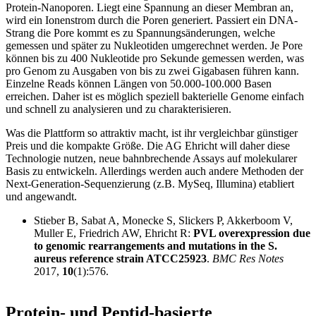
Protein-Nanoporen. Liegt eine Spannung an dieser Membran an,
wird ein Ionenstrom durch die Poren generiert. Passiert ein DNA-
Strang die Pore kommt es zu Spannungsänderungen, welche
gemessen und später zu Nukleotiden umgerechnet werden. Je Pore
können bis zu 400 Nukleotide pro Sekunde gemessen werden, was
pro Genom zu Ausgaben von bis zu zwei Gigabasen führen kann.
Einzelne Reads können Längen von 50.000-100.000 Basen
erreichen. Daher ist es möglich speziell bakterielle Genome einfach
und schnell zu analysieren und zu charakterisieren.
Was die Plattform so attraktiv macht, ist ihr vergleichbar günstiger
Preis und die kompakte Größe. Die AG Ehricht will daher diese
Technologie nutzen, neue bahnbrechende Assays auf molekularer
Basis zu entwickeln. Allerdings werden auch andere Methoden der
Next-Generation-Sequenzierung (z.B. MySeq, Illumina) etabliert
und angewandt.
Stieber B, Sabat A, Monecke S, Slickers P, Akkerboom V,
Muller E, Friedrich AW, Ehricht R:
PVL overexpression due
to genomic rearrangements and mutations in the S.
aureus reference strain ATCC25923
.
BMC Res Notes
2017,
10
(1):576.
Protein- und Peptid-basierte