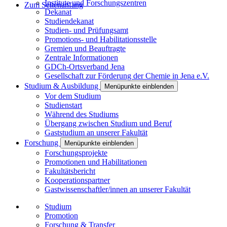
Institute und Forschungszentren
Zum Seitenanfang
Dekanat
Studiendekanat
Studien- und Prüfungsamt
Promotions- und Habilitationsstelle
Gremien und Beauftragte
Zentrale Informationen
GDCh-Ortsverband Jena
Gesellschaft zur Förderung der Chemie in Jena e.V.
Studium & Ausbildung
Menüpunkte einblenden
Vor dem Studium
Studienstart
Während des Studiums
Übergang zwischen Studium und Beruf
Gaststudium an unserer Fakultät
Forschung
Menüpunkte einblenden
Forschungsprojekte
Promotionen und Habilitationen
Fakultätsbericht
Kooperationspartner
Gastwissenschaftler/innen an unserer Fakultät
Studium
Promotion
Forschung & Transfer