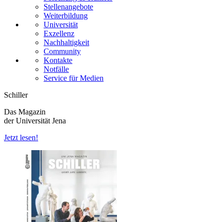
Stellenangebote
Weiterbildung
Universität
Exzellenz
Nachhaltigkeit
Community
Kontakte
Notfälle
Service für Medien
Schiller
Das Magazin
der Universität Jena
Jetzt lesen!