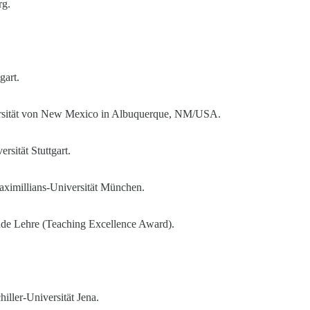
rg.
gart.
iversität von New Mexico in Albuquerque, NM/USA.
rsität Stuttgart.
ximillians-Universität München.
nde Lehre (Teaching Excellence Award).
iller-Universität Jena.