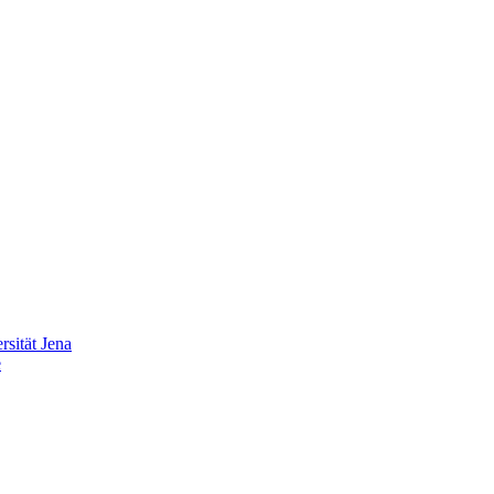
sität Jena
e