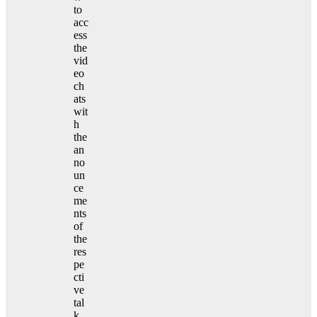
to
acc
ess
the
vid
eo
ch
ats
wit
h
the
an
no
un
ce
me
nts
of
the
res
pe
cti
ve
tal
k.