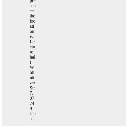
pre
sen
ce
the
loc
ati
on
is:
Le
ctu
re
hal
l
W
öll
nit
zer
Str.
7,
07
74
9
Jen
a.