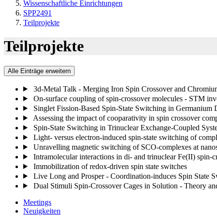
Wissenschaftliche Einrichtungen
SPP2491
Teilprojekte
Teilprojekte
Alle Einträge erweitern
3d-Metal Talk - Merging Iron Spin Crossover and Chromi
On-surface coupling of spin-crossover molecules - STM inve
Singlet Fission-Based Spin-State Switching in Germanium D
Assessing the impact of cooparativity in spin crossover com
Spin-State Switching in Trinuclear Exchange-Coupled Syst
Light- versus electron-induced spin-state switching of compl
Unravelling magnetic switching of SCO-complexes at nano
Intramolecular interactions in di- and trinuclear Fe(II) spin
Immobilization of redox-driven spin state switches
Live Long and Prosper - Coordination-induces Spin State 
Dual Stimuli Spin-Crossover Cages in Solution - Theory a
Meetings
Neuigkeiten