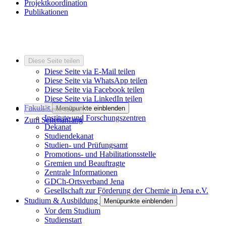
Projektkoordination
Publikationen
Diese Seite teilen
Diese Seite via E-Mail teilen
Diese Seite via WhatsApp teilen
Diese Seite via Facebook teilen
Diese Seite via LinkedIn teilen
Fakultät
Menüpunkte einblenden
Diese Seite teilen
Institute und Forschungszentren
Zum Seitenanfang
Dekanat
Studiendekanat
Studien- und Prüfungsamt
Promotions- und Habilitationsstelle
Gremien und Beauftragte
Zentrale Informationen
GDCh-Ortsverband Jena
Gesellschaft zur Förderung der Chemie in Jena e.V.
Studium & Ausbildung
Menüpunkte einblenden
Vor dem Studium
Studienstart