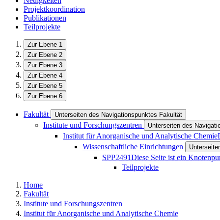
Neuigkeiten
Projektkoordination
Publikationen
Teilprojekte
Zur Ebene 1
Zur Ebene 2
Zur Ebene 3
Zur Ebene 4
Zur Ebene 5
Zur Ebene 6
Fakultät
Unterseiten des Navigationspunktes Fakultät
Institute und Forschungszentren
Unterseiten des Navigati
Institut für Anorganische und Analytische Chemie
Wissenschaftliche Einrichtungen
Unterseite
SPP2491
Diese Seite ist ein Knotenpu
Teilprojekte
Home
Fakultät
Institute und Forschungszentren
Institut für Anorganische und Analytische Chemie