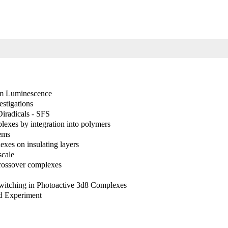
um Luminescence
stigations
iradicals - SFS
plexes by integration into polymers
ems
exes on insulating layers
scale
-crossover complexes
Switching in Photoactive 3d8 Complexes
nd Experiment