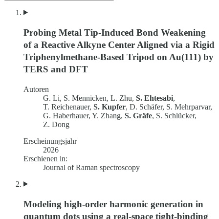
Probing Metal Tip-Induced Bond Weakening
of a Reactive Alkyne Center Aligned via a Rigid
Triphenylmethane-Based Tripod on Au(111) by
TERS and DFT
Autoren
G. Li, S. Mennicken, L. Zhu,
S. Ehtesabi
,
T. Reichenauer,
S. Kupfer
, D. Schäfer, S. Mehrparvar,
G. Haberhauer, Y. Zhang,
S. Gräfe
, S. Schlücker,
Z. Dong
Erscheinungsjahr
2026
Erschienen in:
Journal of Raman spectroscopy
Modeling high-order harmonic generation in
quantum dots using a real-space tight-binding