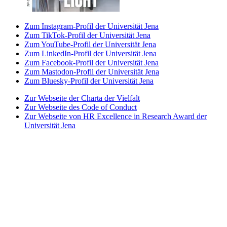
Zum Instagram-Profil der Universität Jena
Zum TikTok-Profil der Universität Jena
Zum YouTube-Profil der Universität Jena
Zum LinkedIn-Profil der Universität Jena
Zum Facebook-Profil der Universität Jena
Zum Mastodon-Profil der Universität Jena
Zum Bluesky-Profil der Universität Jena
Zur Webseite der Charta der Vielfalt
Zur Webseite des Code of Conduct
Zur Webseite von HR Excellence in Research Award der
Universität Jena
Zur Webseite des Best Practice-Club Familie in der
Hochschule
Zur Webseite des Projekts Partnerhochschule des
Spitzensports
Zur Webseite der Stiftung Akkreditierungsrat
Zur Webseite der Initiative Total E-Quality
Zur Webseite von Weltoffenes Thüringen
Fakultät
Impressum
Datenschutz