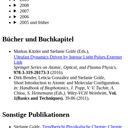
2008
2007
2006
2005 und früher
Bücher und Buchkapitel
Markus Kitzler und Stefanie Gräfe (Eds.),
Ultrafast Dynamics Driven by Intense Light Pulses.
Externer
Link
Springer Series on Atomic, Optical, and Plasma Physics
,
978-3-319-20173-3
(2016).
Dirk Bender, Leticia González und Stefanie Gräfe,
Short Introduction to Atomic and Molecular Configuration.
in: Handbook of Biophotonics, J. Popp, V. V. Tuchin, A.
Chiou, S. Heinemann (Eds.), Wiley-VCH Weinheim
,
Vol.
1(Basics and Techniques)
, 39-86 (2011).
Sonstige Publikationen
Stefanie Gräfe,
Trendbericht Physikalische Chemie: Chemie