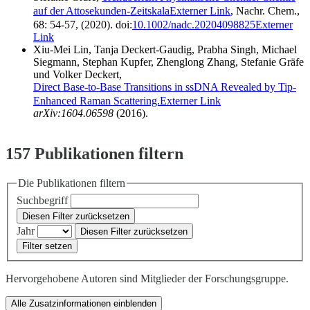
auf der Attosekunden‐Zeitskala
Externer Link
, Nachr. Chem.,
68: 54-57, (2020). doi:
10.1002/nadc.20204098825
Externer
Link
Xiu-Mei Lin, Tanja Deckert-Gaudig, Prabha Singh, Michael
Siegmann, Stephan Kupfer, Zhenglong Zhang, Stefanie Gräfe
und Volker Deckert,
Direct Base-to-Base Transitions in ssDNA Revealed by Tip-
Enhanced Raman Scattering.
Externer Link
arXiv:1604.06598
(2016).
157 Publikationen filtern
Die Publikationen filtern
Suchbegriff
Diesen Filter zurücksetzen
Jahr
Diesen Filter zurücksetzen
Filter setzen
Hervorgehobene Autoren sind Mitglieder der Forschungsgruppe.
Alle Zusatzinformationen einblenden