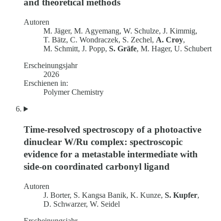
and theoretical methods
Autoren
M. Jäger, M. Agyemang, W. Schulze, J. Kimmig,
T. Bätz, C. Wondraczek, S. Zechel,
A. Croy
,
M. Schmitt, J. Popp,
S. Gräfe
, M. Hager, U. Schubert
Erscheinungsjahr
2026
Erschienen in:
Polymer Chemistry
Time-resolved spectroscopy of a photoactive
dinuclear W/Ru complex: spectroscopic
evidence for a metastable intermediate with
side-on coordinated carbonyl ligand
Autoren
J. Borter, S. Kangsa Banik, K. Kunze,
S. Kupfer
,
D. Schwarzer, W. Seidel
Erscheinungsjahr