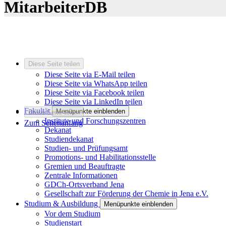
MitarbeiterDB
Diese Seite teilen
Diese Seite via E-Mail teilen
Diese Seite via WhatsApp teilen
Diese Seite via Facebook teilen
Diese Seite via LinkedIn teilen
Fakultät
Menüpunkte einblenden
Diese Seite teilen
Institute und Forschungszentren
Zum Seitenanfang
Dekanat
Studiendekanat
Studien- und Prüfungsamt
Promotions- und Habilitationsstelle
Gremien und Beauftragte
Zentrale Informationen
GDCh-Ortsverband Jena
Gesellschaft zur Förderung der Chemie in Jena e.V.
Studium & Ausbildung
Menüpunkte einblenden
Vor dem Studium
Studienstart