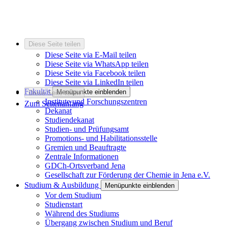
Diese Seite teilen
Diese Seite via E-Mail teilen
Diese Seite via WhatsApp teilen
Diese Seite via Facebook teilen
Diese Seite via LinkedIn teilen
Fakultät
Menüpunkte einblenden
Diese Seite teilen
Institute und Forschungszentren
Zum Seitenanfang
Dekanat
Studiendekanat
Studien- und Prüfungsamt
Promotions- und Habilitationsstelle
Gremien und Beauftragte
Zentrale Informationen
GDCh-Ortsverband Jena
Gesellschaft zur Förderung der Chemie in Jena e.V.
Studium & Ausbildung
Menüpunkte einblenden
Vor dem Studium
Studienstart
Während des Studiums
Übergang zwischen Studium und Beruf