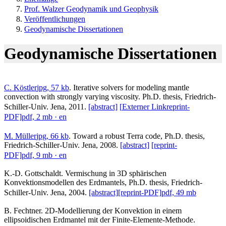
Prof. Walzer Geodynamik und Geophysik
Veröffentlichungen
Geodynamische Dissertationen
Geodynamische Dissertationen
C. Köstler
jpg, 57 kb
. Iterative solvers for modeling mantle
convection with strongly varying viscosity. Ph.D. thesis, Friedrich-
Schiller-Univ. Jena, 2011.
[abstract]
[
Externer Link
reprint-
PDF]
pdf, 2 mb
· en
M. Müller
jpg, 66 kb
. Toward a robust Terra code, Ph.D. thesis,
Friedrich-Schiller-Univ. Jena, 2008.
[abstract]
[reprint-
PDF]
pdf, 9 mb
· en
K.-D. Gottschaldt. Vermischung in 3D sphärischen
Konvektionsmodellen des Erdmantels, Ph.D. thesis, Friedrich-
Schiller-Univ. Jena, 2004.
[abstract]
[reprint-PDF]
pdf, 49 mb
B. Fechtner. 2D-Modellierung der Konvektion in einem
ellipsoidischen Erdmantel mit der Finite-Elemente-Methode.