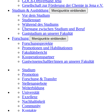
GDCh-Ortsverband Jena
Gesellschaft zur Förderung der Chemie in Jena e.V.
Studium & Ausbildung
Menüpunkte einblenden
Vor dem Studium
Studienstart
Während des Studiums
Übergang zwischen Studium und Beruf
Gaststudium an unserer Fakultät
Forschung
Menüpunkte einblenden
Forschungsprojekte
Promotionen und Habilitationen
Fakultätsbericht
Kooperationspartner
Gastwissenschaftler/innen an unserer Fakultät
Studium
Promotion
Forschung & Transfer
Stellenangebote
Weiterbildung
Universität
Exzellenz
Nachhaltigkeit
Community
Kontakte