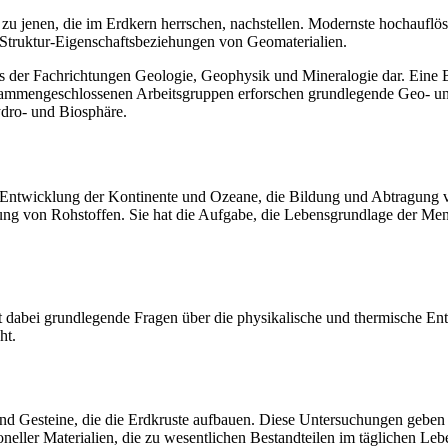
 zu jenen, die im Erdkern herrschen, nachstellen. Modernste hochaufl
Struktur-Eigenschaftsbeziehungen von Geomaterialien.
 der Fachrichtungen Geologie, Geophysik und Mineralogie dar. Eine Bes
zusammengeschlossenen Arbeitsgruppen erforschen grundlegende Geo- 
dro- und Biosphäre.
die Entwicklung der Kontinente und Ozeane, die Bildung und Abtragun
nung von Rohstoffen. Sie hat die Aufgabe, die Lebensgrundlage der Men
t dabei grundlegende Fragen über die physikalische und thermische En
ht.
 und Gesteine, die die Erdkruste aufbauen. Diese Untersuchungen gebe
neller Materialien, die zu wesentlichen Bestandteilen im täglichen Le