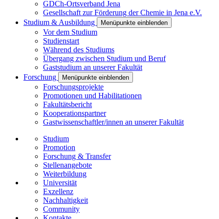
GDCh-Ortsverband Jena
Gesellschaft zur Förderung der Chemie in Jena e.V.
Studium & Ausbildung
Menüpunkte einblenden
Vor dem Studium
Studienstart
Während des Studiums
Übergang zwischen Studium und Beruf
Gaststudium an unserer Fakultät
Forschung
Menüpunkte einblenden
Forschungsprojekte
Promotionen und Habilitationen
Fakultätsbericht
Kooperationspartner
Gastwissenschaftler/innen an unserer Fakultät
Studium
Promotion
Forschung & Transfer
Stellenangebote
Weiterbildung
Universität
Exzellenz
Nachhaltigkeit
Community
Kontakte