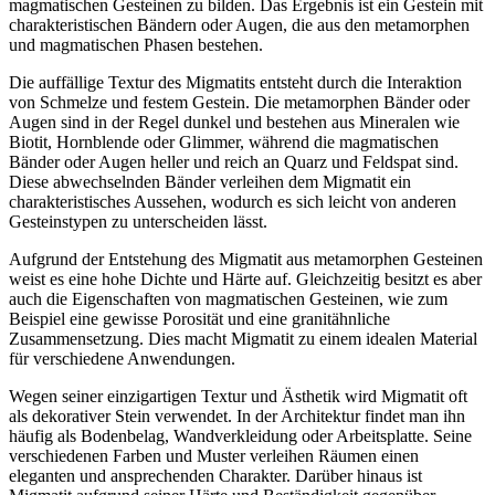
magmatischen Gesteinen zu bilden. Das Ergebnis ist ein Gestein mit
charakteristischen Bändern oder Augen, die aus den metamorphen
und magmatischen Phasen bestehen.
Die auffällige Textur des Migmatits entsteht durch die Interaktion
von Schmelze und festem Gestein. Die metamorphen Bänder oder
Augen sind in der Regel dunkel und bestehen aus Mineralen wie
Biotit, Hornblende oder Glimmer, während die magmatischen
Bänder oder Augen heller und reich an Quarz und Feldspat sind.
Diese abwechselnden Bänder verleihen dem Migmatit ein
charakteristisches Aussehen, wodurch es sich leicht von anderen
Gesteinstypen zu unterscheiden lässt.
Aufgrund der Entstehung des Migmatit aus metamorphen Gesteinen
weist es eine hohe Dichte und Härte auf. Gleichzeitig besitzt es aber
auch die Eigenschaften von magmatischen Gesteinen, wie zum
Beispiel eine gewisse Porosität und eine granitähnliche
Zusammensetzung. Dies macht Migmatit zu einem idealen Material
für verschiedene Anwendungen.
Wegen seiner einzigartigen Textur und Ästhetik wird Migmatit oft
als dekorativer Stein verwendet. In der Architektur findet man ihn
häufig als Bodenbelag, Wandverkleidung oder Arbeitsplatte. Seine
verschiedenen Farben und Muster verleihen Räumen einen
eleganten und ansprechenden Charakter. Darüber hinaus ist