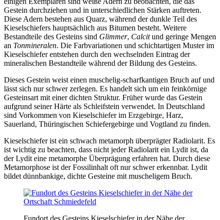
einigen Exemplaren sind weiße Adern zu beobachten, die das
Gestein durchziehen und in unterschiedlichen Stärken auftreten.
Diese Adern bestehen aus Quarz, während der dunkle Teil des
Kieselschiefers hauptsächlich aus Bitumen besteht. Weitere
Bestandteile des Gesteins sind
Glimmer
,
Calcit
und geringe Mengen
an
Tonmineralen
. Die Farbvariationen und schichtartigen Muster im
Kieselschiefer entstehen durch den wechselnden Eintrag der
mineralischen Bestandteile während der Bildung des Gesteins.
Dieses Gestein weist einen muschelig-scharfkantigen Bruch auf und
lässt sich nur schwer zerlegen. Es handelt sich um ein feinkörnige
Gesteinsart mit einer dichten Struktur. Früher wurde das Gestein
aufgrund seiner Härte als Schleifstein verwendet. In Deutschland
sind Vorkommen von Kieselschiefer im Erzgebirge, Harz,
Sauerland, Thüringischen Schiefergebirge und Vogtland zu finden.
Kieselschiefer ist ein schwach metamorph überprägter Radiolarit. Es
ist wichtig zu beachten, dass nicht jeder Radiolarit ein Lydit ist, da
der Lydit eine metamorphe Überprägung erfahren hat. Durch diese
Metamorphose ist der Fossilinhalt oft nur schwer erkennbar. Lydit
bildet dünnbankige, dichte Gesteine mit muscheligem Bruch.
Fundort des Gesteins Kieselschiefer in der Nähe der