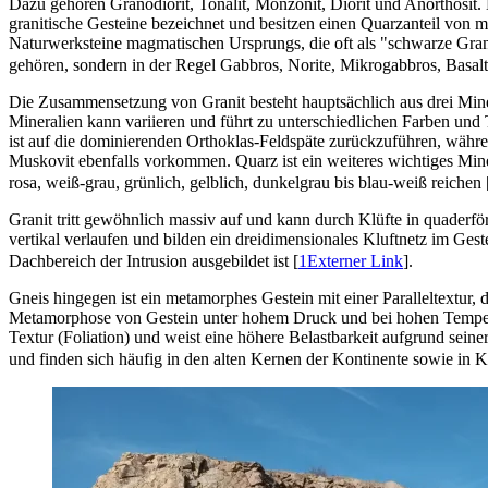
Dazu gehören Granodiorit, Tonalit, Monzonit, Diorit und Anorthosit.
granitische Gesteine bezeichnet und besitzen einen Quarzanteil von m
Naturwerksteine magmatischen Ursprungs, die oft als "schwarze Grani
gehören, sondern in der Regel Gabbros, Norite, Mikrogabbros, Basalt
Die Zusammensetzung von Granit besteht hauptsächlich aus drei Min
Mineralien kann variieren und führt zu unterschiedlichen Farben und 
ist auf die dominierenden Orthoklas-Feldspäte zurückzuführen, währ
Muskovit ebenfalls vorkommen. Quarz ist ein weiteres wichtiges Min
rosa, weiß-grau, grünlich, gelblich, dunkelgrau bis blau-weiß reichen 
Granit tritt gewöhnlich massiv auf und kann durch Klüfte in quaderfö
vertikal verlaufen und bilden ein dreidimensionales Kluftnetz im Geste
Dachbereich der Intrusion ausgebildet ist [
1
Externer Link
].
Gneis hingegen ist ein metamorphes Gestein mit einer Paralleltextur, d
Metamorphose von Gestein unter hohem Druck und bei hohen Temperat
Textur (Foliation) und weist eine höhere Belastbarkeit aufgrund seine
und finden sich häufig in den alten Kernen der Kontinente sowie in Kr