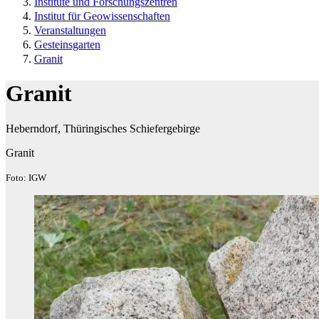
Institute und Forschungszentren
Institut für Geowissenschaften
Veranstaltungen
Gesteinsgarten
Granit
Granit
Heberndorf, Thüringisches Schiefergebirge
Granit
Foto: IGW