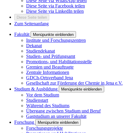
Diese Seite via WhatsApp teilen
Diese Seite via Facebook teilen
Diese Seite via LinkedIn teilen
Diese Seite teilen
Zum Seitenanfang
Fakultät
Menüpunkte einblenden
Institute und Forschungszentren
Dekanat
Studiendekanat
Studien- und Prüfungsamt
Promotions- und Habilitationsstelle
Gremien und Beauftragte
Zentrale Informationen
GDCh-Ortsverband Jena
Gesellschaft zur Förderung der Chemie in Jena e.V.
Studium & Ausbildung
Menüpunkte einblenden
Vor dem Studium
Studienstart
Während des Studiums
Übergang zwischen Studium und Beruf
Gaststudium an unserer Fakultät
Forschung
Menüpunkte einblenden
Forschungsprojekte