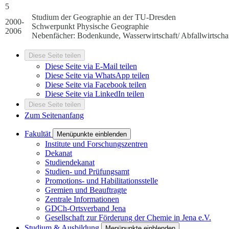
5
Studium der Geographie an der TU-Dresden
2000-
Schwerpunkt Physische Geographie
2006
Nebenfächer: Bodenkunde, Wasserwirtschaft/ Abfallwirtschaf
Diese Seite teilen
Diese Seite via E-Mail teilen
Diese Seite via WhatsApp teilen
Diese Seite via Facebook teilen
Diese Seite via LinkedIn teilen
Diese Seite teilen
Zum Seitenanfang
Fakultät
Menüpunkte einblenden
Institute und Forschungszentren
Dekanat
Studiendekanat
Studien- und Prüfungsamt
Promotions- und Habilitationsstelle
Gremien und Beauftragte
Zentrale Informationen
GDCh-Ortsverband Jena
Gesellschaft zur Förderung der Chemie in Jena e.V.
Studium & Ausbildung
Menüpunkte einblenden