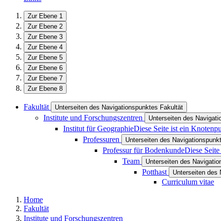
Zur Ebene 1
Zur Ebene 2
Zur Ebene 3
Zur Ebene 4
Zur Ebene 5
Zur Ebene 6
Zur Ebene 7
Zur Ebene 8
Fakultät
Unterseiten des Navigationspunktes Fakultät
Institute und Forschungszentren
Unterseiten des Navigati
Institut für Geographie
Diese Seite ist ein Knotenp
Professuren
Unterseiten des Navigationspunk
Professur für Bodenkunde
Diese Seite
Team
Unterseiten des Navigati
Potthast
Unterseiten des 
Curriculum vitae
Home
Fakultät
Institute und Forschungszentren