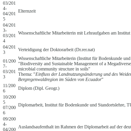
03/201
4-
Elternzeit
04/201
5
04/201
3-
Wissenschaftliche Mitarbeiterin mit Lehraufgaben am Instit
03/201
4
04/201
Verteidigung der Doktorarbeit (Dr.rer.nat)
3
Wissenschaftliche Mitarbeiterin (Institut für Bodenkunde 
01/200
"Biodiversity and Sustainable Management of a Megadiverse
7-
microbial community structure in soils"
03/201
Thema: "
Einfluss der Landnutzungsänderung und des Weide
3
Bergregenwaldregion im Süden von Ecuador
"
11/200
Diplom (Dipl. Geogr.)
6
10/200
5
Diplomarbeit, Institut für Bodenkunde und Standortslehre, 
07/200
6
09/200
4-
Auslandsaufenthalt im Rahmen der Diplomarbeit auf der deu
04/200