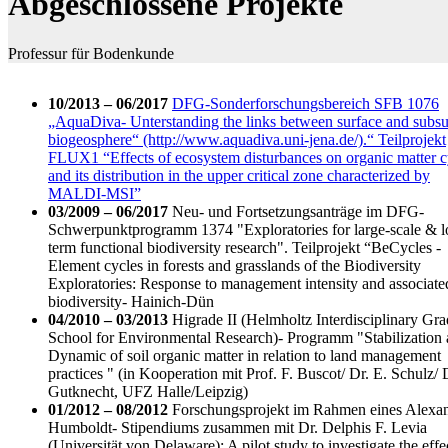
Abgeschlossene Projekte
Professur für Bodenkunde
10/2013 – 06/2017
DFG-Sonderforschungsbereich SFB 1076
„AquaDiva- Unterstanding the links between surface and subsu
biogeosphere“ (http://www.aquadiva.uni-jena.de/).“ Teilprojekt
FLUX1 “Effects of ecosystem disturbances on organic matter c
and its distribution in the upper critical zone characterized by
MALDI-MSI”
03/2009 – 06/2017
Neu- und Fortsetzungsanträge im DFG-
Schwerpunktprogramm 1374 "Exploratories for large-scale & l
term functional biodiversity research". Teilprojekt “BeCycles -
Element cycles in forests and grasslands of the Biodiversity
Exploratories: Response to management intensity and associate
biodiversity- Hainich-Dün
04/2010 – 03/2013
Higrade II (Helmholtz Interdisciplinary Gra
School for Environmental Research)- Programm "Stabilization
Dynamic of soil organic matter in relation to land management
practices " (in Kooperation mit Prof. F. Buscot/ Dr. E. Schulz/ D
Gutknecht, UFZ Halle/Leipzig)
01/2012 – 08/2012
Forschungsprojekt im Rahmen eines Alexan
Humboldt- Stipendiums zusammen mit Dr. Delphis F. Levia
(Universität von Delaware): A pilot study to investigate the effe