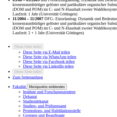
kronenraumbürtiger gelöster und partikulärer organischer Subs
(DOM und POM) im C- und N-Haushalt zweier Waldökosyste
Laufzeit: 1 Jahr (Universität Göttingen)
11/2004 – 11/2007
DFG- Einzelantrag: Dynamik und Bedeutu
kronenraumbürtiger gelöster und partikulärer organischer Subs
(DOM und POM) im C- und N-Haushalt zweier Waldökosyste
Laufzeit: 2 + 1 Jahr (Universität Göttingen)
Diese Seite teilen
Diese Seite via E-Mail teilen
Diese Seite via WhatsApp teilen
Diese Seite via Facebook teilen
Diese Seite via LinkedIn teilen
Diese Seite teilen
Zum Seitenanfang
Fakultät
Menüpunkte einblenden
Institute und Forschungszentren
Dekanat
Studiendekanat
Studien- und Prüfungsamt
Promotions- und Habilitationsstelle
Gremien und Beauftragte