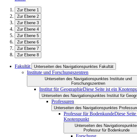
Zur Ebene 1
Zur Ebene 2
Zur Ebene 3
Zur Ebene 4
Zur Ebene 5
Zur Ebene 6
Zur Ebene 7
Zur Ebene 8
Fakultät
Unterseiten des Navigationspunktes Fakultät
Institute und Forschungszentren
Unterseiten des Navigationspunktes Institute und
Forschungszentren
Institut für Geographie
Diese Seite ist ein Knotenp
Unterseiten des Navigationspunktes Institut für Geog
Professuren
Unterseiten des Navigationspunktes Professur
Professur für Bodenkunde
Diese Seite 
Knotenpunkt
Unterseiten des Navigationspunkte
Professur für Bodenkunde
Forschung