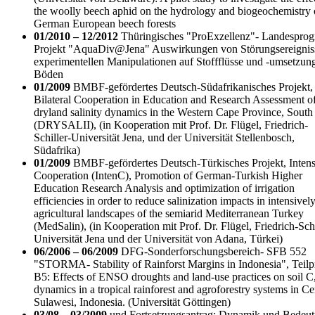
the woolly beech aphid on the hydrology and biogeochemistry 
German European beech forests
01/2010 – 12/2012
Thüringisches "ProExzellenz"- Landespro
Projekt "AquaDiv@Jena" Auswirkungen von Störungsereigni
experimentellen Manipulationen auf Stoffflüsse und -umsetzun
Böden
01/2009
BMBF-gefördertes Deutsch-Südafrikanisches Projekt,
Bilateral Cooperation in Education and Research Assessment o
dryland salinity dynamics in the Western Cape Province, South
(DRYSALII), (in Kooperation mit Prof. Dr. Flügel, Friedrich-
Schiller-Universität Jena, und der Universität Stellenbosch,
Südafrika)
01/2009
BMBF-gefördertes Deutsch-Türkisches Projekt, Intens
Cooperation (IntenC), Promotion of German-Turkish Higher
Education Research Analysis and optimization of irrigation
efficiencies in order to reduce salinization impacts in intensivel
agricultural landscapes of the semiarid Mediterranean Turkey
(MedSalin), (in Kooperation mit Prof. Dr. Flügel, Friedrich-Schi
Universität Jena und der Universität von Adana, Türkei)
06/2006 – 06/2009
DFG-Sonderforschungsbereich- SFB 552
"STORMA- Stability of Rainforst Margins in Indonesia", Teilp
B5: Effects of ENSO droughts and land-use practices on soil C
dynamics in a tropical rainforest and agroforestry systems in Ce
Sulawesi, Indonesia. (Universität Göttingen)
03/08 – 03/2009
und Fortsetzungsantrag: Dynamik und Bedeu