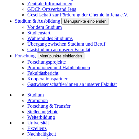
Zentrale Informationen
GDCh-Ortsverband Jena
Gesellschaft zur Förderung der Chemie in Jena e.V.
Studium & Ausbildung
Menüpunkte einblenden
Vor dem Studium
Studienstart
Während des Studiums
Übergang zwischen Studium und Beruf
Gaststudium an unserer Fakultät
Forschung
Menüpunkte einblenden
Forschungsprojekte
Promotionen und Habilitationen
Fakultätsbericht
Kooperationspartner
Gastwissenschaftler/innen an unserer Fakultät
Studium
Promotion
Forschung & Transfer
Stellenangebote
Weiterbildung
Universität
Exzellenz
Nachhaltigkeit