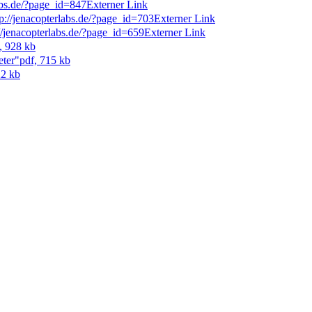
labs.de/?page_id=847
Externer Link
tp://jenacopterlabs.de/?page_id=703
Externer Link
://jenacopterlabs.de/?page_id=659
Externer Link
, 928 kb
eter"
pdf, 715 kb
22 kb