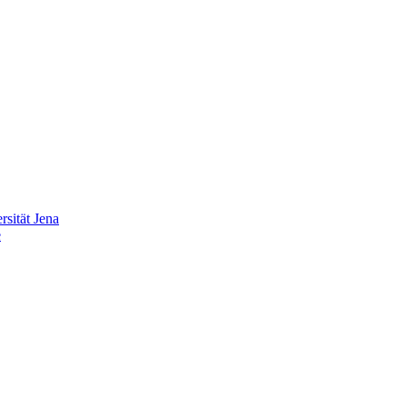
sität Jena
e