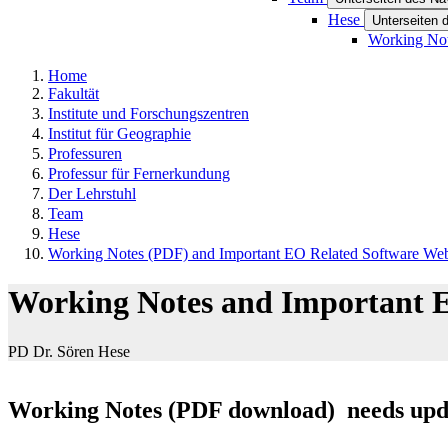
Hese
Unterseiten 
Working Not
Home
Fakultät
Institute und Forschungszentren
Institut für Geographie
Professuren
Professur für Fernerkundung
Der Lehrstuhl
Team
Hese
Working Notes (PDF) and Important EO Related Software Web
Working Notes and Important E
PD Dr. Sören Hese
Working Notes (PDF download) needs upd