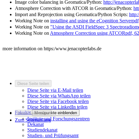
Image color balancing in Geomatica/Python:
http://jenacopter
Atmosphere Correction with ATCOR in Geomatica/Python:
ht
Import and Reprojection using Geomatica/Python Scripts:
http
Working Note on
installing and using the eCognition Server
pdf
Working Note on
"Using the ASDI FieldSpec 3 Spectroradiom
Working Note on
Atmosphere Correction using ATCOR
pdf, 6
more information on https:/www.jenacopterlabs.de
Diese Seite teilen
Diese Seite via E-Mail teilen
Diese Seite via WhatsApp teilen
Diese Seite via Facebook teilen
Diese Seite via LinkedIn teilen
Fakultät
Menüpunkte einblenden
Diese Seite teilen
Institute und Forschungszentren
Zum Seitenanfang
Dekanat
Studiendekanat
Studien- und Prüfungsamt