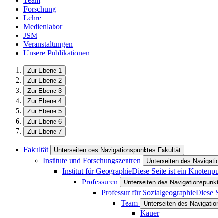
Team
Forschung
Lehre
Medienlabor
JSM
Veranstaltungen
Unsere Publikationen
Zur Ebene 1
Zur Ebene 2
Zur Ebene 3
Zur Ebene 4
Zur Ebene 5
Zur Ebene 6
Zur Ebene 7
Fakultät
Unterseiten des Navigationspunktes Fakultät
Institute und Forschungszentren
Unterseiten des Navigati
Institut für Geographie
Diese Seite ist ein Knotenp
Professuren
Unterseiten des Navigationspunk
Professur für Sozialgeographie
Diese S
Team
Unterseiten des Navigati
Kauer