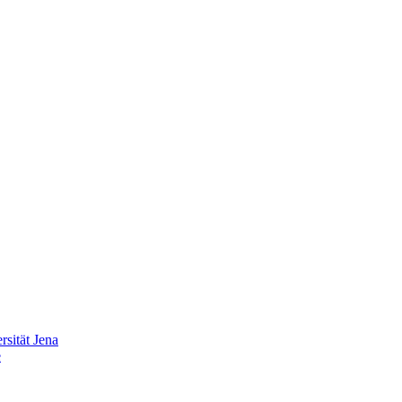
sität Jena
e