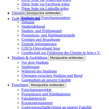
Diese Seite via Facebook teilen
Diese Seite via LinkedIn teilen
Fakultät
Menüpunkte einblenden
Diese Seite teilen
Institute und Forschungszentren
Zum Seitenanfang
Dekanat
Studiendekanat
Studien- und Prüfungsamt
Promotions- und Habilitationsstelle
Gremien und Beauftragte
Zentrale Informationen
GDCh-Ortsverband Jena
Gesellschaft zur Förderung der Chemie in Jena e.V.
Studium & Ausbildung
Menüpunkte einblenden
Vor dem Studium
Studienstart
Während des Studiums
Übergang zwischen Studium und Beruf
Gaststudium an unserer Fakultät
Forschung
Menüpunkte einblenden
Forschungsprojekte
Promotionen und Habilitationen
Fakultätsbericht
Kooperationspartner
Gastwissenschaftler/innen an unserer Fakultät