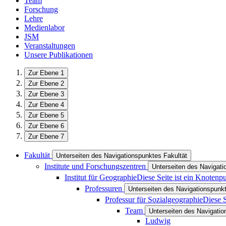
Team
Forschung
Lehre
Medienlabor
JSM
Veranstaltungen
Unsere Publikationen
Zur Ebene 1
Zur Ebene 2
Zur Ebene 3
Zur Ebene 4
Zur Ebene 5
Zur Ebene 6
Zur Ebene 7
Fakultät
Unterseiten des Navigationspunktes Fakultät
Institute und Forschungszentren
Unterseiten des Navigati
Institut für Geographie
Diese Seite ist ein Knotenp
Professuren
Unterseiten des Navigationspunk
Professur für Sozialgeographie
Diese S
Team
Unterseiten des Navigati
Ludwig