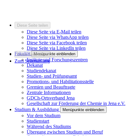
Diese Seite teilen
Diese Seite via E-Mail teilen
Diese Seite via WhatsApp teilen
Diese Seite via Facebook teilen
Diese Seite via LinkedIn teilen
Fakultät
Menüpunkte einblenden
Diese Seite teilen
Institute und Forschungszentren
Zum Seitenanfang
Dekanat
Studiendekanat
Studien- und Prüfungsamt
Promotions- und Habilitationsstelle
Gremien und Beauftragte
Zentrale Informationen
GDCh-Ortsverband Jena
Gesellschaft zur Förderung der Chemie in Jena e.V.
Studium & Ausbildung
Menüpunkte einblenden
Vor dem Studium
Studienstart
Während des Studiums
Übergang zwischen Studium und Beruf