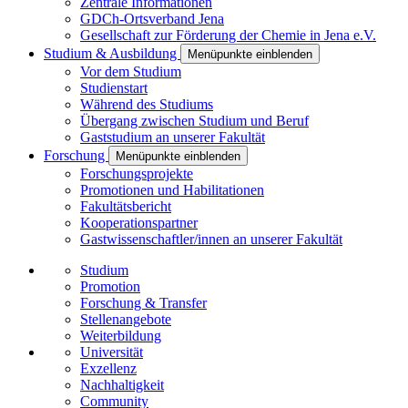
Zentrale Informationen
GDCh-Ortsverband Jena
Gesellschaft zur Förderung der Chemie in Jena e.V.
Studium & Ausbildung
Menüpunkte einblenden
Vor dem Studium
Studienstart
Während des Studiums
Übergang zwischen Studium und Beruf
Gaststudium an unserer Fakultät
Forschung
Menüpunkte einblenden
Forschungsprojekte
Promotionen und Habilitationen
Fakultätsbericht
Kooperationspartner
Gastwissenschaftler/innen an unserer Fakultät
Studium
Promotion
Forschung & Transfer
Stellenangebote
Weiterbildung
Universität
Exzellenz
Nachhaltigkeit
Community