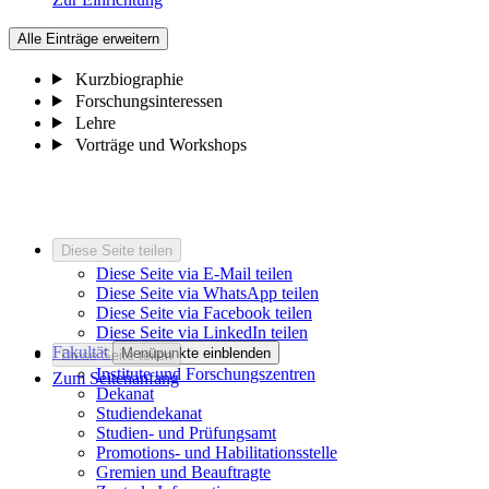
Alle Einträge erweitern
Kurzbiographie
Forschungsinteressen
Lehre
Vorträge und Workshops
Diese Seite teilen
Diese Seite via E-Mail teilen
Diese Seite via WhatsApp teilen
Diese Seite via Facebook teilen
Diese Seite via LinkedIn teilen
Fakultät
Menüpunkte einblenden
Diese Seite teilen
Institute und Forschungszentren
Zum Seitenanfang
Dekanat
Studiendekanat
Studien- und Prüfungsamt
Promotions- und Habilitationsstelle
Gremien und Beauftragte