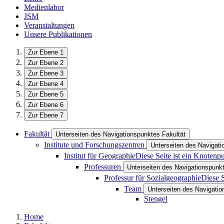
Medienlabor
JSM
Veranstaltungen
Unsere Publikationen
Zur Ebene 1
Zur Ebene 2
Zur Ebene 3
Zur Ebene 4
Zur Ebene 5
Zur Ebene 6
Zur Ebene 7
Fakultät
Unterseiten des Navigationspunktes Fakultät
Institute und Forschungszentren
Unterseiten des Navigati
Institut für Geographie
Diese Seite ist ein Knotenp
Professuren
Unterseiten des Navigationspunk
Professur für Sozialgeographie
Diese S
Team
Unterseiten des Navigati
Stengel
Home