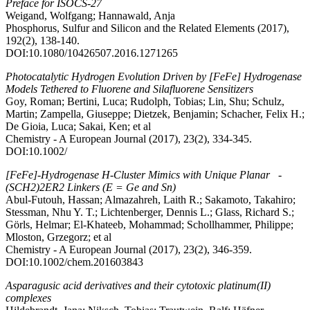
Preface for ISOCS-27
Weigand, Wolfgang; Hannawald, Anja
Phosphorus, Sulfur and Silicon and the Related Elements (2017),
192(2), 138-140.
DOI:10.1080/10426507.2016.1271265
Photocatalytic Hydrogen Evolution Driven by [FeFe] Hydrogenase
Models Tethered to Fluorene and Silafluorene Sensitizers
Goy, Roman; Bertini, Luca; Rudolph, Tobias; Lin, Shu; Schulz,
Martin; Zampella, Giuseppe; Dietzek, Benjamin; Schacher, Felix H.;
De Gioia, Luca; Sakai, Ken; et al
Chemistry - A European Journal (2017), 23(2), 334-345.
DOI:10.1002/
[FeFe]-Hydrogenase H-Cluster Mimics with Unique Planar -
(SCH2)2ER2 Linkers (E = Ge and Sn)
Abul-Futouh, Hassan; Almazahreh, Laith R.; Sakamoto, Takahiro;
Stessman, Nhu Y. T.; Lichtenberger, Dennis L.; Glass, Richard S.;
Görls, Helmar; El-Khateeb, Mohammad; Schollhammer, Philippe;
Mloston, Grzegorz; et al
Chemistry - A European Journal (2017), 23(2), 346-359.
DOI:10.1002/chem.201603843
Asparagusic acid derivatives and their cytotoxic platinum(II)
complexes