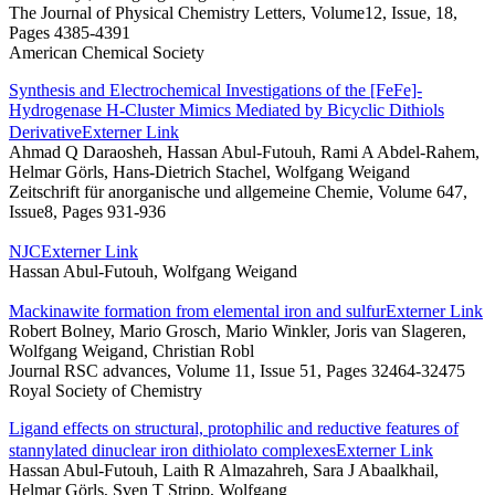
The Journal of Physical Chemistry Letters, Volume12, Issue, 18,
Pages 4385-4391
American Chemical Society
Synthesis and Electrochemical Investigations of the [FeFe]‐
Hydrogenase H‐Cluster Mimics Mediated by Bicyclic Dithiols
Derivative
Externer Link
Ahmad Q Daraosheh, Hassan Abul‐Futouh, Rami A Abdel‐Rahem,
Helmar Görls, Hans‐Dietrich Stachel, Wolfgang Weigand
Zeitschrift für anorganische und allgemeine Chemie, Volume 647,
Issue8, Pages 931-936
NJC
Externer Link
Hassan Abul-Futouh, Wolfgang Weigand
Mackinawite formation from elemental iron and sulfur
Externer Link
Robert Bolney, Mario Grosch, Mario Winkler, Joris van Slageren,
Wolfgang Weigand, Christian Robl
Journal RSC advances, Volume 11, Issue 51, Pages 32464-32475
Royal Society of Chemistry
Ligand effects on structural, protophilic and reductive features of
stannylated dinuclear iron dithiolato complexes
Externer Link
Hassan Abul-Futouh, Laith R Almazahreh, Sara J Abaalkhail,
Helmar Görls, Sven T Stripp, Wolfgang