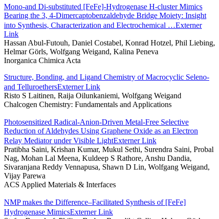
Mono-and Di-substituted [FeFe]-Hydrogenase H-cluster Mimics
Bearing the 3, 4-Dimercaptobenzaldehyde Bridge Moiety: Insight
into Synthesis, Characterization and Electrochemical …
Externer
Link
Hassan Abul-Futouh, Daniel Costabel, Konrad Hotzel, Phil Liebing,
Helmar Görls, Wolfgang Weigand, Kalina Peneva
Inorganica Chimica Acta
Structure, Bonding, and Ligand Chemistry of Macrocyclic Seleno-
and Telluroethers
Externer Link
Risto S Laitinen, Raija Oilunkaniemi, Wolfgang Weigand
Chalcogen Chemistry: Fundamentals and Applications
Photosensitized Radical-Anion-Driven Metal-Free Selective
Reduction of Aldehydes Using Graphene Oxide as an Electron
Relay Mediator under Visible Light
Externer Link
Pratibha Saini, Krishan Kumar, Mukul Sethi, Surendra Saini, Probal
Nag, Mohan Lal Meena, Kuldeep S Rathore, Anshu Dandia,
Sivaranjana Reddy Vennapusa, Shawn D Lin, Wolfgang Weigand,
Vijay Parewa
ACS Applied Materials & Interfaces
NMP makes the Difference–Facilitated Synthesis of [FeFe]
Hydrogenase Mimics
Externer Link