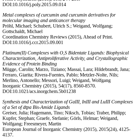
DOI:10.1016/j.poly.2015.09.014
Metal complexes of curcumin and curcumin derivatives for
molecular imaging and anticancer therapy
Pröhl, Michael; Schubert, Ulrich S.; Weigand, Wolfgang;
Gottschaldt, Michael
Coordination Chemistry Reviews (2015), Ahead of Print.
DOI:10.1016/j.ccr.2015.09.001
Platinum(II) Complexes with O,S Bidentate Ligands: Biophysical
Characterization, Antiproliferative Activity, and Crystallographic
Evidence of Protein Binding
Mügge, Carolin; Marzo, Tiziano; Massai, Lara; Hildebrandt, Jana;
Ferraro, Giarita; Rivera-Fuentes, Pablo; Metzler-Nolte, Nils;
Merlino, Antonello; Messori, Luigi; Weigand, Wolfgang
Inorganic Chemistry (2015), 54(17), 8560-8570.
DOI:10.1021/acs.inorgchem.5b01238
Synthesis and Characterization of GaIII, InIII and LuIII Complexes
of a Set of dtpa Bis-Amide Ligands
Greiser, Julia; Hagemann, Tino; Niksch, Tobias; Traber, Philipp;
Kupfer, Stephan; Graefe, Stefanie; Görls, Helmar; Weigand,
Wolfgang; Freesmeyer, Martin
European Journal of Inorganic Chemistry (2015), 2015(24), 4125-
4137.