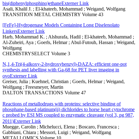
bis(diphenylphosphino)ethane
Externer Link
Asali, Khalil J. ; El-khateeb, Mohammad ; Weigand, Wolfgang
TRANSITION METAL CHEMISTRY Volume 43
[FeFe]-Hydrogenase Models Containing Long Diselenolato
Linkers
Externer Link
Harb, Mohammad K. ; Alshurafa, Hadil ; El-khateeb, Mohammad ;
Al-Zuheiri, Aya ; Goerls, Helmar ; Abul-Futouh, Hassan ; Weigand,
Wolfgang
CHEMISTRYSELECT Volume 3
N,1,4-Tri(4-alkoxy-2-hydroxybenzyl)-DAZA: efficient one-pot
synthesis and labelling with Ga-68 for PET liver imaging in
ovo
Externer Link
Greiser, Julia ; Kuehnel, Christian ; Goerls, Helmar ; Weigand,
Wolfgang ; Freesmeyer, Martin
DALTON TRANSACTIONS Volume 47
Reactions of metallodrugs with proteins: selective binding of
phosphane-based platinum(ii) dichlorides to horse heart cytochrome
c probed by ESI MS coupled to enzymatic cleavage (vol 3, pg 987,
2011)
Externer Link
Muegge, Carolin ; Michelucci, Elena ; Boscaro, Francesca ;
Gabbiani, Chiara ; Messori, Luigi ; Weigand, Wolfgang
METALLOMICS Volume 10