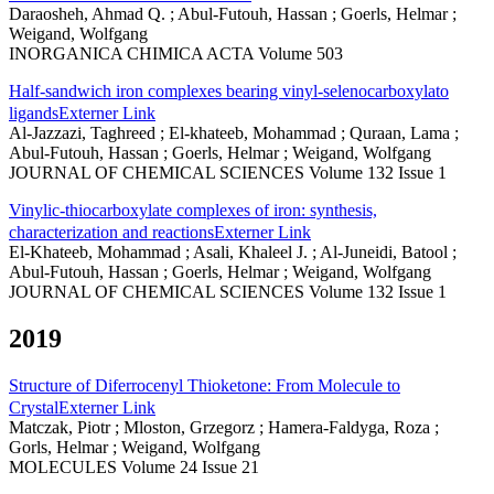
Daraosheh, Ahmad Q. ; Abul-Futouh, Hassan ; Goerls, Helmar ;
Weigand, Wolfgang
INORGANICA CHIMICA ACTA Volume 503
Half-sandwich iron complexes bearing vinyl-selenocarboxylato
ligands
Externer Link
Al-Jazzazi, Taghreed ; El-khateeb, Mohammad ; Quraan, Lama ;
Abul-Futouh, Hassan ; Goerls, Helmar ; Weigand, Wolfgang
JOURNAL OF CHEMICAL SCIENCES Volume 132 Issue 1
Vinylic-thiocarboxylate complexes of iron: synthesis,
characterization and reactions
Externer Link
El-Khateeb, Mohammad ; Asali, Khaleel J. ; Al-Juneidi, Batool ;
Abul-Futouh, Hassan ; Goerls, Helmar ; Weigand, Wolfgang
JOURNAL OF CHEMICAL SCIENCES Volume 132 Issue 1
2019
Structure of Diferrocenyl Thioketone: From Molecule to
Crystal
Externer Link
Matczak, Piotr ; Mloston, Grzegorz ; Hamera-Faldyga, Roza ;
Gorls, Helmar ; Weigand, Wolfgang
MOLECULES Volume 24 Issue 21