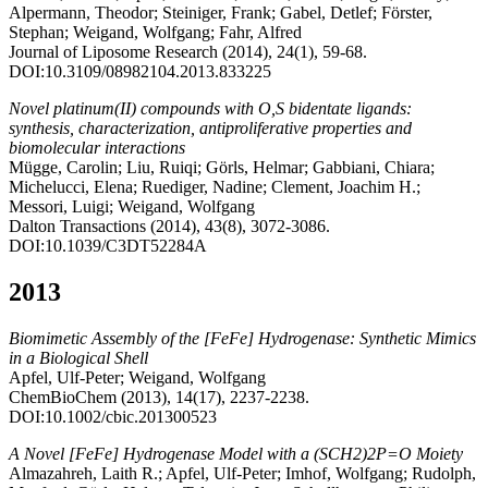
Alpermann, Theodor; Steiniger, Frank; Gabel, Detlef; Förster,
Stephan; Weigand, Wolfgang; Fahr, Alfred
Journal of Liposome Research (2014), 24(1), 59-68.
DOI:10.3109/08982104.2013.833225
Novel platinum(II) compounds with O,S bidentate ligands:
synthesis, characterization, antiproliferative properties and
biomolecular interactions
Mügge, Carolin; Liu, Ruiqi; Görls, Helmar; Gabbiani, Chiara;
Michelucci, Elena; Ruediger, Nadine; Clement, Joachim H.;
Messori, Luigi; Weigand, Wolfgang
Dalton Transactions (2014), 43(8), 3072-3086.
DOI:10.1039/C3DT52284A
2013
Biomimetic Assembly of the [FeFe] Hydrogenase: Synthetic Mimics
in a Biological Shell
Apfel, Ulf-Peter; Weigand, Wolfgang
ChemBioChem (2013), 14(17), 2237-2238.
DOI:10.1002/cbic.201300523
A Novel [FeFe] Hydrogenase Model with a (SCH2)2P=O Moiety
Almazahreh, Laith R.; Apfel, Ulf-Peter; Imhof, Wolfgang; Rudolph,