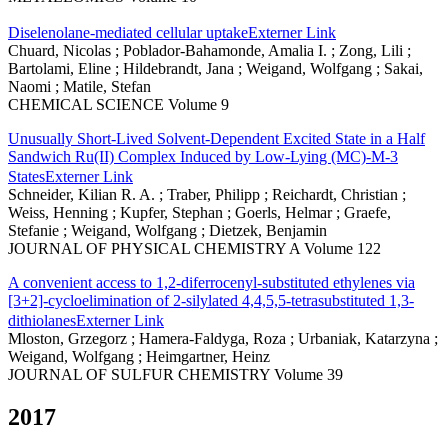
Diselenolane-mediated cellular uptake
Externer Link
Chuard, Nicolas ; Poblador-Bahamonde, Amalia I. ; Zong, Lili ;
Bartolami, Eline ; Hildebrandt, Jana ; Weigand, Wolfgang ; Sakai,
Naomi ; Matile, Stefan
CHEMICAL SCIENCE Volume 9
Unusually Short-Lived Solvent-Dependent Excited State in a Half
Sandwich Ru(II) Complex Induced by Low-Lying (MC)-M-3
States
Externer Link
Schneider, Kilian R. A. ; Traber, Philipp ; Reichardt, Christian ;
Weiss, Henning ; Kupfer, Stephan ; Goerls, Helmar ; Graefe,
Stefanie ; Weigand, Wolfgang ; Dietzek, Benjamin
JOURNAL OF PHYSICAL CHEMISTRY A Volume 122
A convenient access to 1,2-diferrocenyl-substituted ethylenes via
[3+2]-cycloelimination of 2-silylated 4,4,5,5-tetrasubstituted 1,3-
dithiolanes
Externer Link
Mloston, Grzegorz ; Hamera-Faldyga, Roza ; Urbaniak, Katarzyna ;
Weigand, Wolfgang ; Heimgartner, Heinz
JOURNAL OF SULFUR CHEMISTRY Volume 39
2017