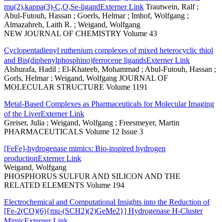
mu(2),kappa(3)-C,O,Se-ligand
Externer Link
Trautwein, Ralf ;
Abul-Futouh, Hassan ; Goerls, Helmar ; Imhof, Wolfgang ;
Almazahreh, Laith R. ; Weigand, Wolfgang
NEW JOURNAL OF CHEMISTRY Volume 43
Cyclopentadienyl ruthenium complexes of mixed heterocyclic thiol
and Bis(diphenylphosphino)ferrocene ligands
Externer Link
Alshurafa, Hadil ; El-Khateeb, Mohammad ; Abul-Futouh, Hassan ;
Gorls, Helmar ; Weigand, Wolfgang JOURNAL OF
MOLECULAR STRUCTURE Volume 1191
Metal-Based Complexes as Pharmaceuticals for Molecular Imaging
of the Liver
Externer Link
Greiser, Julia ; Weigand, Wolfgang ; Freesmeyer, Martin
PHARMACEUTICALS Volume 12 Issue 3
[FeFe]-hydrogenase mimics: Bio-inspired hydrogen
production
Externer Link
Weigand, Wolfgang
PHOSPHORUS SULFUR AND SILICON AND THE
RELATED ELEMENTS Volume 194
Electrochemical and Computational Insights into the Reduction of
[Fe-2(CO)(6){mu-(SCH2)(2)GeMe2}] Hydrogenase H-Cluster
Mimic
Externer Link