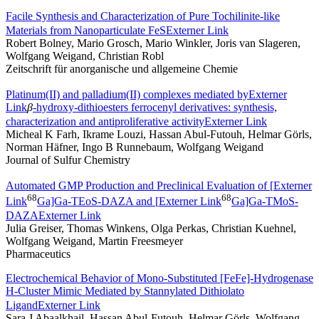
Facile Synthesis and Characterization of Pure Tochilinite‐like
Materials from Nanoparticulate FeS
Externer Link
Robert Bolney, Mario Grosch, Mario Winkler, Joris van Slageren,
Wolfgang Weigand, Christian Robl
Zeitschrift für anorganische und allgemeine Chemie
Platinum(II) and palladium(II) complexes mediated by
Externer
Link
β
-hydroxy-dithioesters ferrocenyl derivatives: synthesis,
characterization and antiproliferative activity
Externer Link
Micheal K Farh, Ikrame Louzi, Hassan Abul-Futouh, Helmar Görls,
Norman Häfner, Ingo B Runnebaum, Wolfgang Weigand
Journal of Sulfur Chemistry
Automated GMP Production and Preclinical Evaluation of [
Externer
68
68
Link
Ga]Ga-TEoS-DAZA and [
Externer Link
Ga]Ga-TMoS-
DAZA
Externer Link
Julia Greiser, Thomas Winkens, Olga Perkas, Christian Kuehnel,
Wolfgang Weigand, Martin Freesmeyer
Pharmaceutics
Electrochemical Behavior of Mono‐Substituted [FeFe]‐Hydrogenase
H‐Cluster Mimic Mediated by Stannylated Dithiolato
Ligand
Externer Link
Sara J Abaalkhail, Hassan Abul‐Futouh, Helmar Görls, Wolfgang