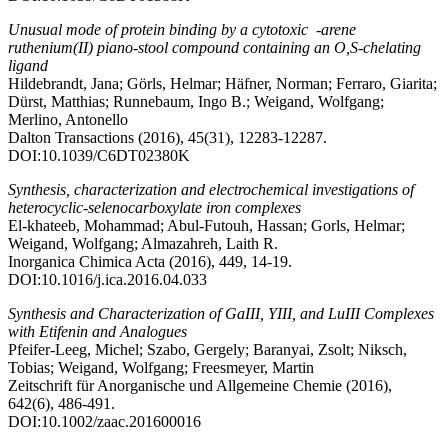
Unusual mode of protein binding by a cytotoxic -arene
ruthenium(II) piano-stool compound containing an O,S-chelating
ligand
Hildebrandt, Jana; Görls, Helmar; Häfner, Norman; Ferraro, Giarita;
Dürst, Matthias; Runnebaum, Ingo B.; Weigand, Wolfgang;
Merlino, Antonello
Dalton Transactions (2016), 45(31), 12283-12287.
DOI:10.1039/C6DT02380K
Synthesis, characterization and electrochemical investigations of
heterocyclic-selenocarboxylate iron complexes
El-khateeb, Mohammad; Abul-Futouh, Hassan; Gorls, Helmar;
Weigand, Wolfgang; Almazahreh, Laith R.
Inorganica Chimica Acta (2016), 449, 14-19.
DOI:10.1016/j.ica.2016.04.033
Synthesis and Characterization of GaIII, YIII, and LuIII Complexes
with Etifenin and Analogues
Pfeifer-Leeg, Michel; Szabo, Gergely; Baranyai, Zsolt; Niksch,
Tobias; Weigand, Wolfgang; Freesmeyer, Martin
Zeitschrift für Anorganische und Allgemeine Chemie (2016),
642(6), 486-491.
DOI:10.1002/zaac.201600016