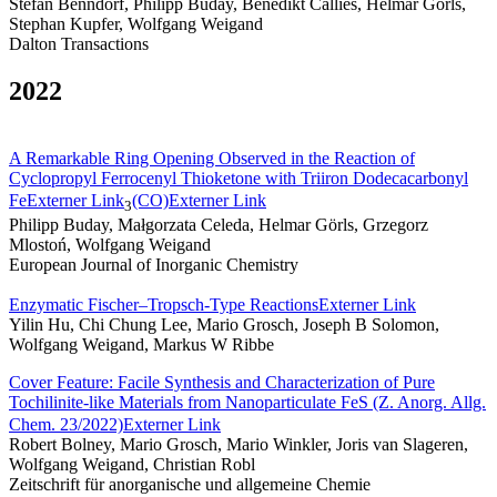
Stefan Benndorf, Philipp Buday, Benedikt Callies, Helmar Görls,
Stephan Kupfer, Wolfgang Weigand
Dalton Transactions
2022
A Remarkable Ring Opening Observed in the Reaction of
Cyclopropyl Ferrocenyl Thioketone with Triiron Dodecacarbonyl
Fe
Externer Link
(CO)
Externer Link
3
Philipp Buday, Małgorzata Celeda, Helmar Görls, Grzegorz
Mlostoń, Wolfgang Weigand
European Journal of Inorganic Chemistry
Enzymatic Fischer–Tropsch-Type Reactions
Externer Link
Yilin Hu, Chi Chung Lee, Mario Grosch, Joseph B Solomon,
Wolfgang Weigand, Markus W Ribbe
Cover Feature: Facile Synthesis and Characterization of Pure
Tochilinite‐like Materials from Nanoparticulate FeS (Z. Anorg. Allg.
Chem. 23/2022)
Externer Link
Robert Bolney, Mario Grosch, Mario Winkler, Joris van Slageren,
Wolfgang Weigand, Christian Robl
Zeitschrift für anorganische und allgemeine Chemie