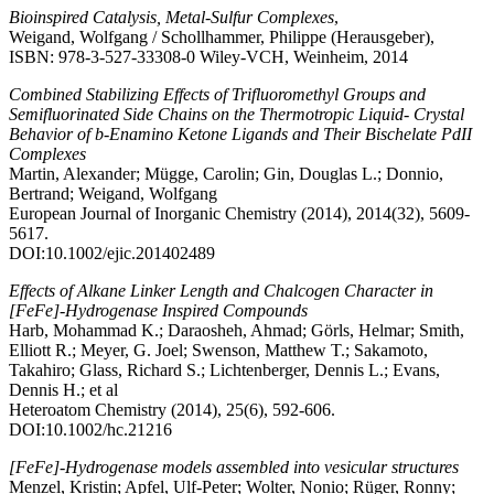
Bioinspired Catalysis, Metal-Sulfur Complexes
,
Weigand, Wolfgang / Schollhammer, Philippe (Herausgeber),
ISBN: 978-3-527-33308-0 Wiley-VCH, Weinheim, 2014
Combined Stabilizing Effects of Trifluoromethyl Groups and
Semifluorinated Side Chains on the Thermotropic Liquid- Crystal
Behavior of b-Enamino Ketone Ligands and Their Bischelate PdII
Complexes
Martin, Alexander; Mügge, Carolin; Gin, Douglas L.; Donnio,
Bertrand; Weigand, Wolfgang
European Journal of Inorganic Chemistry (2014), 2014(32), 5609-
5617.
DOI:10.1002/ejic.201402489
Effects of Alkane Linker Length and Chalcogen Character in
[FeFe]-Hydrogenase Inspired Compounds
Harb, Mohammad K.; Daraosheh, Ahmad; Görls, Helmar; Smith,
Elliott R.; Meyer, G. Joel; Swenson, Matthew T.; Sakamoto,
Takahiro; Glass, Richard S.; Lichtenberger, Dennis L.; Evans,
Dennis H.; et al
Heteroatom Chemistry (2014), 25(6), 592-606.
DOI:10.1002/hc.21216
[FeFe]-Hydrogenase models assembled into vesicular structures
Menzel, Kristin; Apfel, Ulf-Peter; Wolter, Nonio; Rüger, Ronny;