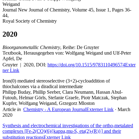
Weigand
Journal New Journal of Chemistry, Volume 45, Issue 1, Pages 36-
44,
Royal Society of Chemistry
2020
Bioorganometallic Chemistry
, Reihe: De Gruyter
Textbook, Herausgegeben von: Wolfgang Weigand und Ulf-Peter
Apfel, De
Gruyter | 2020, DOI:
https://doi.org/10.1515/9783110496574
Exter
ner Link
Iron(0) mediated stereoselective (3+2)‐cycloaddition of
thiochalcones via a diradical intermediate
Philipp Buday, Phillip Seeber, Clara Neumann, Hassan Abul-
Futouh, Helmar Görls, Stefanie Graefe, Piotr Matczak, Stephan
Kupfer, Wolfgang Weigand, Grzegorz Mloston
Article
in
Chemistry - A European Journal
Externer Link
· March
2020
Synthesis and electrochemical investigations of the ortho-metalated
complexes [Fe-2(CO)(6){kappa,mu-S, eta(2)-(R)}] and their
substitution reactions
Externer Link