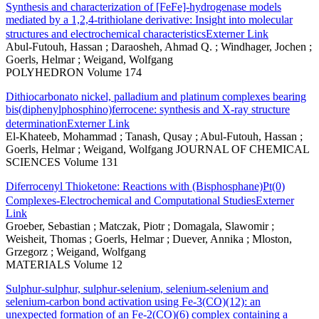
Synthesis and characterization of [FeFe]-hydrogenase models
mediated by a 1,2,4-trithiolane derivative: Insight into molecular
structures and electrochemical characteristics
Externer Link
Abul-Futouh, Hassan ; Daraosheh, Ahmad Q. ; Windhager, Jochen ;
Goerls, Helmar ; Weigand, Wolfgang
POLYHEDRON Volume 174
Dithiocarbonato nickel, palladium and platinum complexes bearing
bis(diphenylphosphino)ferrocene: synthesis and X-ray structure
determination
Externer Link
El-Khateeb, Mohammad ; Tanash, Qusay ; Abul-Futouh, Hassan ;
Goerls, Helmar ; Weigand, Wolfgang JOURNAL OF CHEMICAL
SCIENCES Volume 131
Diferrocenyl Thioketone: Reactions with (Bisphosphane)Pt(0)
Complexes-Electrochemical and Computational Studies
Externer
Link
Groeber, Sebastian ; Matczak, Piotr ; Domagala, Slawomir ;
Weisheit, Thomas ; Goerls, Helmar ; Duever, Annika ; Mloston,
Grzegorz ; Weigand, Wolfgang
MATERIALS Volume 12
Sulphur-sulphur, sulphur-selenium, selenium-selenium and
selenium-carbon bond activation using Fe-3(CO)(12): an
unexpected formation of an Fe-2(CO)(6) complex containing a