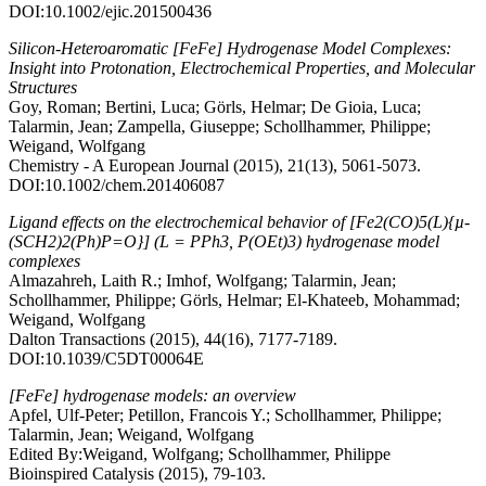
DOI:10.1002/ejic.201500436
Silicon-Heteroaromatic [FeFe] Hydrogenase Model Complexes:
Insight into Protonation, Electrochemical Properties, and Molecular
Structures
Goy, Roman; Bertini, Luca; Görls, Helmar; De Gioia, Luca;
Talarmin, Jean; Zampella, Giuseppe; Schollhammer, Philippe;
Weigand, Wolfgang
Chemistry - A European Journal (2015), 21(13), 5061-5073.
DOI:10.1002/chem.201406087
Ligand effects on the electrochemical behavior of [Fe2(CO)5(L){µ-
(SCH2)2(Ph)P=O}] (L = PPh3, P(OEt)3) hydrogenase model
complexes
Almazahreh, Laith R.; Imhof, Wolfgang; Talarmin, Jean;
Schollhammer, Philippe; Görls, Helmar; El-Khateeb, Mohammad;
Weigand, Wolfgang
Dalton Transactions (2015), 44(16), 7177-7189.
DOI:10.1039/C5DT00064E
[FeFe] hydrogenase models: an overview
Apfel, Ulf-Peter; Petillon, Francois Y.; Schollhammer, Philippe;
Talarmin, Jean; Weigand, Wolfgang
Edited By:Weigand, Wolfgang; Schollhammer, Philippe
Bioinspired Catalysis (2015), 79-103.