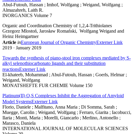
Abul-Futouh, Hassan ; Imhof, Wolfgang ; Weigand, Wolfgang ;
Almazahreh, Laith R.
INORGANICS Volume 7
Organic and Coordination Chemistry of 1,2,4‐Trithiolanes
Grzegorz Mlostoń, Jarosław Romański, Wolfgang Weigand and
Heinz Heimgartner
Article
in
European Journal of Organic Chemistry
Externer Link
2019 · January 2019
Towards the synthesis of piano-stool iron complexes mediated by S-
alkyl selenothiocarbonato ligands and their substitution
reactions
Externer Link
El-khateeb, Mohammad ; Abul-Futouh, Hassan ; Goerls, Helmar ;
Weigand, Wolfgang
MONATSHEFTE FUR CHEMIE Volume 150
Platinum(II) O,S Complexes Inhibit the Aggregation of Amyloid
Model Systems
Externer Link
Florio, Daniele ; Malfitano, Anna Maria ; Di Somma, Sarah ;
Muegge, Carolin ; Weigand, Wolfgang ; Ferraro, Giarita ; Iacobucci,
Ilaria ; Monti, Maria ; Morelli, Giancarlo ; Merlino, Antonello ;
Marasco, Daniela
INTERNATIONAL JOURNAL OF MOLECULAR SCIENCES
Volume 20