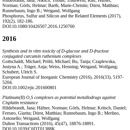
Hildebrandt, Jana; Niksch, Tobias; Trautwein, Ralf; Häfner,
Norman; Görls, Helmar; Barth, Marie-Christin; Dürst, Matthias;
Runnebaum, Ingo B.; Weigand, Wolfgang
Phosphorus, Sulfur and Silicon and the Related Elements (2017),
192(2), 182-186.
DOI:10.1080/10426507.2016.1250760
2016
Synthesis and in vitro toxicity of D-glucose and D-fructose
conjugated curcumin ruthenium complexes
Gottschaldt, Michael; Pröhl, Michael; Bu, Tanja; Czaplewska,
Justyna A.; Träger, Anja; Weiss, Henning; Weigand, Wolfgang;
Schubert, Ulrich S.
European Journal of Inorganic Chemistry (2016), 2016(33), 5197-
5204.
DOI:10.1002/ejic.201600801
Platinum(II) O,S complexes as potential metallodrugs against
Cisplatin resistance
Hildebrandt, Jana; Häfner, Norman; Görls, Helmar; Kritsch, Daniel;
Ferraro, Giarita; Dürst, Matthias; Runnebaum, Ingo B.; Merlino,
Antonello; Weigand, Wolfgang
Dalton Transactions (2016), 45(47), 18876-18891.
DOI:10.1039/C6DT01388K