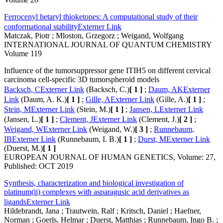
Ferrocenyl hetaryl thioketones: A computational study of their
conformational stability
Externer Link
Matczak, Piotr ; Mloston, Grzegorz ; Weigand, Wolfgang
INTERNATIONAL JOURNAL OF QUANTUM CHEMISTRY
Volume 119
Influence of the tumorsuppressor gene ITIH5 on different cervical
carcinoma cell-specific 3D tumorspheroid models
Backsch, C
Externer Link
(Backsch, C.)
[
1
]
;
Daum, AK
Externer
Link
(Daum, A. K.)
[
1
]
;
Gille, A
Externer Link
(Gille, A.)
[
1
]
;
Stein, M
Externer Link
(Stein, M.)
[
1
]
;
Jansen, L
Externer Link
(Jansen, L.)
[
1
]
;
Clement, J
Externer Link
(Clement, J.)
[
2
]
;
Weigand, W
Externer Link
(Weigand, W.)
[
3
]
;
Runnebaum,
IB
Externer Link
(Runnebaum, I. B.)
[
1
]
;
Durst, M
Externer Link
(Duerst, M.)
[
1
]
EUROPEAN JOURNAL OF HUMAN GENETICS, Volume: 27,
Published: OCT 2019
Synthesis, characterization and biological investigation of
platinum(ii) complexes with asparagusic acid derivatives as
ligands
Externer Link
Hildebrandt, Jana ; Trautwein, Ralf ; Kritsch, Daniel ; Haefner,
Norman ; Goerls, Helmar ; Duerst, Matthias ; Runnebaum, Ingo B. ;