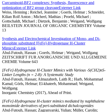
Curcuminoid-BF2 complexes: Synthesis, fluorescence and
optimization of BF2 group cleavage
Externer Link
Weiss, Henning ; Reichel, Jeannine ; Goerls, Helmar ; Schneider,
Kilian Rolf Anton ; Micheel, Mathias ; Proehl, Michael ;
Gottschaldt, Michael ; Dietzek, Benjamin ; Weigand, Wolfgang
BEILSTEIN JOURNAL OF ORGANIC CHEMISTRY Volume
13
Synthesis and Electrochemical Investigation of Mono- and Di-
phosphite substituted [FeFe]-Hydrogenase H-Cluster
Mimics
Externer Link
Abul-Futouh, Hassan ; Goerls, Helmar ; Weigand, Wolfgang
ZEITSCHRIFT FUR ANORGANISCHE UND ALLGEMEINE
CHEMIE Volume 643
[FeFe]-Hydrogenase H-Cluster Mimics with Various -S(CH2)nS-
Linker Lengths (n = 2-8): A Systematic Study
Abul-Futouh, Hassan; Almazahreh, Laith R.; Harb, Mohammad
Kamal; Görls, Helmar; El-khateeb, Mohammad; Weigand,
Wolfgang
Inorganic Chemistry (2017), Ahead of Print.
[FeFe]-Hydrogenase H-cluster mimics mediated by naphthalene
monoimide derivatives of peri-substituted dichalcogenides
Abul-Futouh, Hassan; Zagranyarski, Yulian; Müller, Carolin;