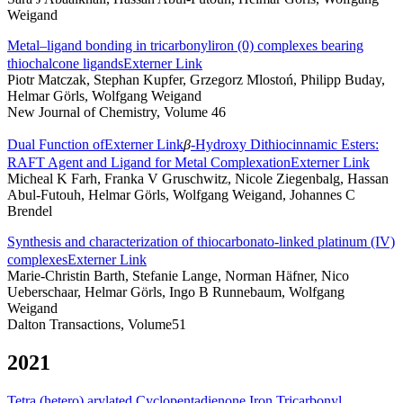
Weigand
Metal–ligand bonding in tricarbonyliron (0) complexes bearing
thiochalcone ligands
Externer Link
Piotr Matczak, Stephan Kupfer, Grzegorz Mlostoń, Philipp Buday,
Helmar Görls, Wolfgang Weigand
New Journal of Chemistry, Volume 46
Dual Function of
Externer Link
β
‐Hydroxy Dithiocinnamic Esters:
RAFT Agent and Ligand for Metal Complexation
Externer Link
Micheal K Farh, Franka V Gruschwitz, Nicole Ziegenbalg, Hassan
Abul‐Futouh, Helmar Görls, Wolfgang Weigand, Johannes C
Brendel
Synthesis and characterization of thiocarbonato-linked platinum (IV)
complexes
Externer Link
Marie-Christin Barth, Stefanie Lange, Norman Häfner, Nico
Ueberschaar, Helmar Görls, Ingo B Runnebaum, Wolfgang
Weigand
Dalton Transactions, Volume51
2021
Tetra (hetero) arylated Cyclopentadienone Iron Tricarbonyl