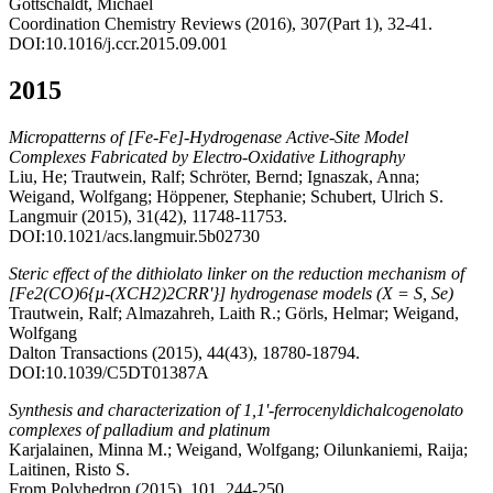
Gottschaldt, Michael
Coordination Chemistry Reviews (2016), 307(Part 1), 32-41.
DOI:10.1016/j.ccr.2015.09.001
2015
Micropatterns of [Fe-Fe]-Hydrogenase Active-Site Model
Complexes Fabricated by Electro-Oxidative Lithography
Liu, He; Trautwein, Ralf; Schröter, Bernd; Ignaszak, Anna;
Weigand, Wolfgang; Höppener, Stephanie; Schubert, Ulrich S.
Langmuir (2015), 31(42), 11748-11753.
DOI:10.1021/acs.langmuir.5b02730
Steric effect of the dithiolato linker on the reduction mechanism of
[Fe2(CO)6{µ-(XCH2)2CRR'}] hydrogenase models (X = S, Se)
Trautwein, Ralf; Almazahreh, Laith R.; Görls, Helmar; Weigand,
Wolfgang
Dalton Transactions (2015), 44(43), 18780-18794.
DOI:10.1039/C5DT01387A
Synthesis and characterization of 1,1'-ferrocenyldichalcogenolato
complexes of palladium and platinum
Karjalainen, Minna M.; Weigand, Wolfgang; Oilunkaniemi, Raija;
Laitinen, Risto S.
From Polyhedron (2015), 101, 244-250.