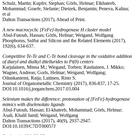
Schulz, Martin; Kupfer, Stephan; Görls, Helmar; Elkhateeb,
Mohammad; Graefe, Stefanie; Dietzek, Benjamin; Peneva, Kalina;
et al
Dalton Transactions (2017), Ahead of Print.
A new macrocyclic [FeFe]-hydrogenase H cluster model
Abul-Futouh, Hassan; Görls, Helmar; Weigand, Wolfgang
Phosphorus, Sulfur and Silicon and the Related Elements (2017),
192(6), 634-637.
Competitive Te-Te and C-Te bond cleavage in the oxidative addition
of diaryl and dialkyl ditellurides to Pt(0) centers
Karjalainen, Minna M.; Wiegand, Torben; Rautiainen, J. Mikko;
Wagner, Andreas; Gorls, Helmar; Weigand, Wolfgang;
Oilunkaniemi, Raija; Laitinen, Risto S.
Journal of Organometallic Chemistry (2017), 836-837, 17-25.
DOI:10.1016/j.jorganchem.2017.03.004
Selenium makes the difference: protonation of [FeFe]-hydrogenase
mimics with diselenolato ligands
Abul-Futouh, Hassan; El-khateeb, Mohammad; Görls, Helmar;
Asali, Khalil Jamil; Weigand, Wolfgang
Dalton Transactions (2017), 46(9), 2937-2947.
DOI:10.1039/C7DT00057J