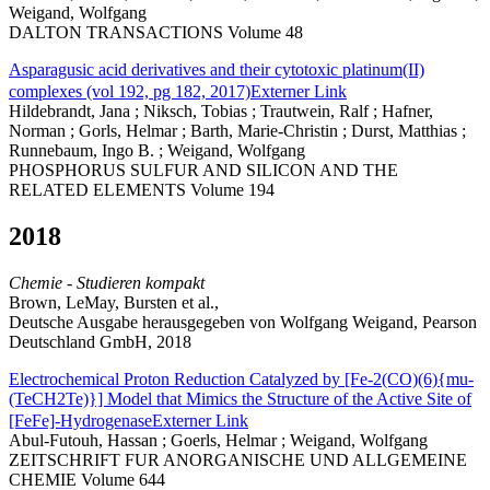
Weigand, Wolfgang
DALTON TRANSACTIONS Volume 48
Asparagusic acid derivatives and their cytotoxic platinum(II)
complexes (vol 192, pg 182, 2017)
Externer Link
Hildebrandt, Jana ; Niksch, Tobias ; Trautwein, Ralf ; Hafner,
Norman ; Gorls, Helmar ; Barth, Marie-Christin ; Durst, Matthias ;
Runnebaum, Ingo B. ; Weigand, Wolfgang
PHOSPHORUS SULFUR AND SILICON AND THE
RELATED ELEMENTS Volume 194
2018
Chemie - Studieren kompakt
Brown, LeMay, Bursten et al.,
Deutsche Ausgabe herausgegeben von Wolfgang Weigand, Pearson
Deutschland GmbH, 2018
Electrochemical Proton Reduction Catalyzed by [Fe-2(CO)(6){mu-
(TeCH2Te)}] Model that Mimics the Structure of the Active Site of
[FeFe]-Hydrogenase
Externer Link
Abul-Futouh, Hassan ; Goerls, Helmar ; Weigand, Wolfgang
ZEITSCHRIFT FUR ANORGANISCHE UND ALLGEMEINE
CHEMIE Volume 644