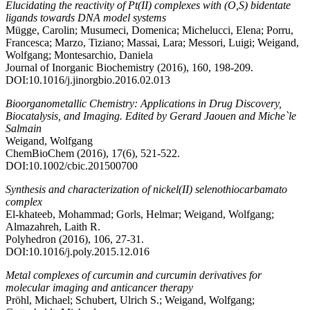
Elucidating the reactivity of Pt(II) complexes with (O,S) bidentate
ligands towards DNA model systems
Mügge, Carolin; Musumeci, Domenica; Michelucci, Elena; Porru,
Francesca; Marzo, Tiziano; Massai, Lara; Messori, Luigi; Weigand,
Wolfgang; Montesarchio, Daniela
Journal of Inorganic Biochemistry (2016), 160, 198-209.
DOI:10.1016/j.jinorgbio.2016.02.013
Bioorganometallic Chemistry: Applications in Drug Discovery,
Biocatalysis, and Imaging. Edited by Gerard Jaouen and Miche`le
Salmain
Weigand, Wolfgang
ChemBioChem (2016), 17(6), 521-522.
DOI:10.1002/cbic.201500700
Synthesis and characterization of nickel(II) selenothiocarbamato
complex
El-khateeb, Mohammad; Gorls, Helmar; Weigand, Wolfgang;
Almazahreh, Laith R.
Polyhedron (2016), 106, 27-31.
DOI:10.1016/j.poly.2015.12.016
Metal complexes of curcumin and curcumin derivatives for
molecular imaging and anticancer therapy
Pröhl, Michael; Schubert, Ulrich S.; Weigand, Wolfgang;