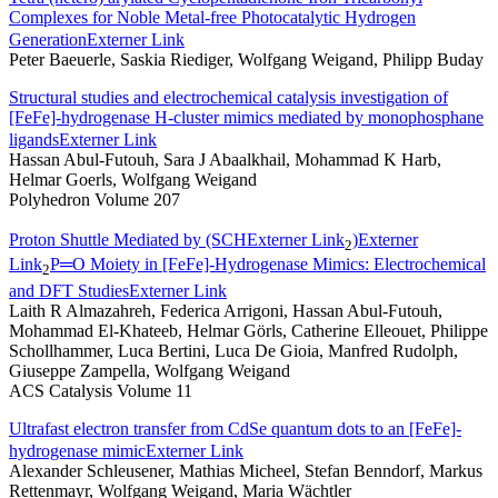
Complexes for Noble Metal-free Photocatalytic Hydrogen
Generation
Externer Link
Peter Baeuerle, Saskia Riediger, Wolfgang Weigand, Philipp Buday
Structural studies and electrochemical catalysis investigation of
[FeFe]-hydrogenase H-cluster mimics mediated by monophosphane
ligands
Externer Link
Hassan Abul-Futouh, Sara J Abaalkhail, Mohammad K Harb,
Helmar Goerls, Wolfgang Weigand
Polyhedron Volume 207
Proton Shuttle Mediated by (SCH
Externer Link
)
Externer
2
Link
P═O Moiety in [FeFe]-Hydrogenase Mimics: Electrochemical
2
and DFT Studies
Externer Link
Laith R Almazahreh, Federica Arrigoni, Hassan Abul-Futouh,
Mohammad El-Khateeb, Helmar Görls, Catherine Elleouet, Philippe
Schollhammer, Luca Bertini, Luca De Gioia, Manfred Rudolph,
Giuseppe Zampella, Wolfgang Weigand
ACS Catalysis Volume 11
Ultrafast electron transfer from CdSe quantum dots to an [FeFe]-
hydrogenase mimic
Externer Link
Alexander Schleusener, Mathias Micheel, Stefan Benndorf, Markus
Rettenmayr, Wolfgang Weigand, Maria Wächtler