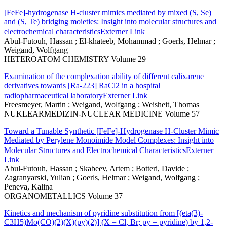
[FeFe]-hydrogenase H-cluster mimics mediated by mixed (S, Se)
and (S, Te) bridging moieties: Insight into molecular structures and
electrochemical characteristics
Externer Link
Abul-Futouh, Hassan ; El-khateeb, Mohammad ; Goerls, Helmar ;
Weigand, Wolfgang
HETEROATOM CHEMISTRY Volume 29
Examination of the complexation ability of different calixarene
derivatives towards [Ra-223] RaCl2 in a hospital
radiopharmaceutical laboratory
Externer Link
Freesmeyer, Martin ; Weigand, Wolfgang ; Weisheit, Thomas
NUKLEARMEDIZIN-NUCLEAR MEDICINE Volume 57
Toward a Tunable Synthetic [FeFe]-Hydrogenase H-Cluster Mimic
Mediated by Perylene Monoimide Model Complexes: Insight into
Molecular Structures and Electrochemical Characteristics
Externer
Link
Abul-Futouh, Hassan ; Skabeev, Artem ; Botteri, Davide ;
Zagranyarski, Yulian ; Goerls, Helmar ; Weigand, Wolfgang ;
Peneva, Kalina
ORGANOMETALLICS Volume 37
Kinetics and mechanism of pyridine substitution from [(eta(3)-
C3H5)Mo(CO)(2)(X)(py)(2)] (X = Cl, Br; py = pyridine) by 1,2-