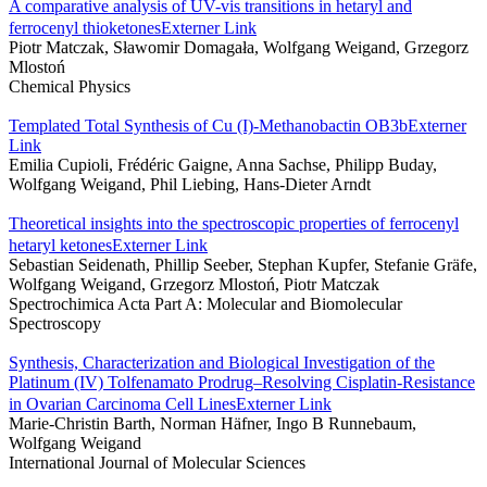
A comparative analysis of UV-vis transitions in hetaryl and
ferrocenyl thioketones
Externer Link
Piotr Matczak, Sławomir Domagała, Wolfgang Weigand, Grzegorz
Mlostoń
Chemical Physics
Templated Total Synthesis of Cu (I)-Methanobactin OB3b
Externer
Link
Emilia Cupioli, Frédéric Gaigne, Anna Sachse, Philipp Buday,
Wolfgang Weigand, Phil Liebing, Hans-Dieter Arndt
Theoretical insights into the spectroscopic properties of ferrocenyl
hetaryl ketones
Externer Link
Sebastian Seidenath, Phillip Seeber, Stephan Kupfer, Stefanie Gräfe,
Wolfgang Weigand, Grzegorz Mlostoń, Piotr Matczak
Spectrochimica Acta Part A: Molecular and Biomolecular
Spectroscopy
Synthesis, Characterization and Biological Investigation of the
Platinum (IV) Tolfenamato Prodrug–Resolving Cisplatin-Resistance
in Ovarian Carcinoma Cell Lines
Externer Link
Marie-Christin Barth, Norman Häfner, Ingo B Runnebaum,
Wolfgang Weigand
International Journal of Molecular Sciences