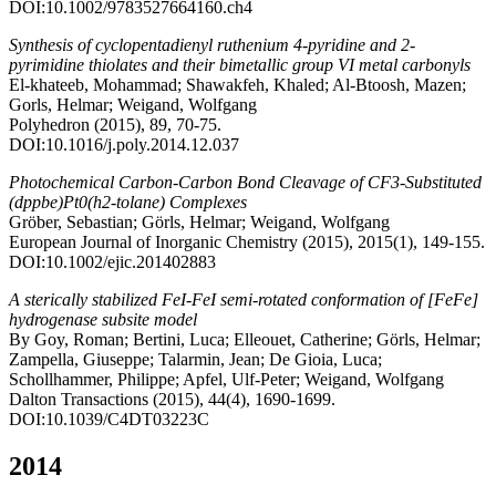
DOI:10.1002/9783527664160.ch4
Synthesis of cyclopentadienyl ruthenium 4-pyridine and 2-
pyrimidine thiolates and their bimetallic group VI metal carbonyls
El-khateeb, Mohammad; Shawakfeh, Khaled; Al-Btoosh, Mazen;
Gorls, Helmar; Weigand, Wolfgang
Polyhedron (2015), 89, 70-75.
DOI:10.1016/j.poly.2014.12.037
Photochemical Carbon-Carbon Bond Cleavage of CF3-Substituted
(dppbe)Pt0(h2-tolane) Complexes
Gröber, Sebastian; Görls, Helmar; Weigand, Wolfgang
European Journal of Inorganic Chemistry (2015), 2015(1), 149-155.
DOI:10.1002/ejic.201402883
A sterically stabilized FeI-FeI semi-rotated conformation of [FeFe]
hydrogenase subsite model
By Goy, Roman; Bertini, Luca; Elleouet, Catherine; Görls, Helmar;
Zampella, Giuseppe; Talarmin, Jean; De Gioia, Luca;
Schollhammer, Philippe; Apfel, Ulf-Peter; Weigand, Wolfgang
Dalton Transactions (2015), 44(4), 1690-1699.
DOI:10.1039/C4DT03223C
2014