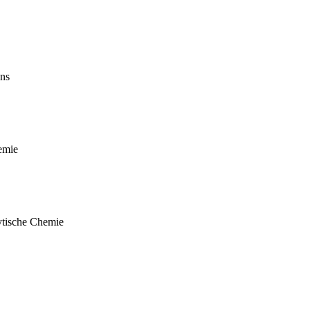
ns
emie
lytische Chemie