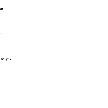
ns
ie
Analytik