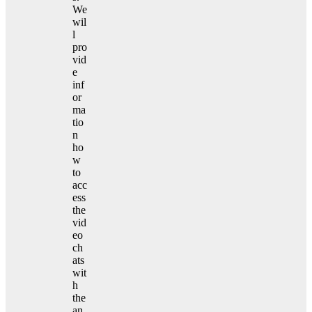
We
wil
l
pro
vid
e
inf
or
ma
tio
n
ho
w
to
acc
ess
the
vid
eo
ch
ats
wit
h
the
an