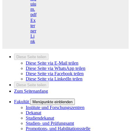
uiu
m.
pdf
Ex
ter
ner
Li
nk
Diese Seite teilen
Diese Seite via E-Mail teilen
Diese Seite via WhatsApp teilen
Diese Seite via Facebook teilen
Diese Seite via LinkedIn teilen
Diese Seite teilen
Zum Seitenanfang
Fakultät
Menüpunkte einblenden
Institute und Forschungszentren
Dekanat
Studiendekanat
Studien- und Prüfungsamt
Promotions- und Habilitationsstelle