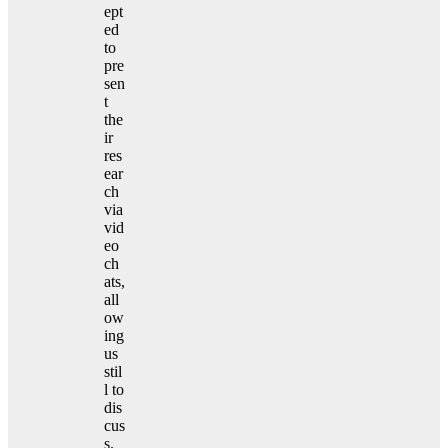
ept
ed
to
pre
sen
t
the
ir
res
ear
ch
via
vid
eo
ch
ats,
all
ow
ing
us
stil
l to
dis
cus
s.