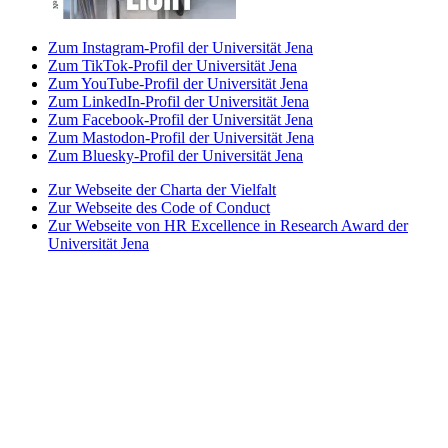
Zum Instagram-Profil der Universität Jena
Zum TikTok-Profil der Universität Jena
Zum YouTube-Profil der Universität Jena
Zum LinkedIn-Profil der Universität Jena
Zum Facebook-Profil der Universität Jena
Zum Mastodon-Profil der Universität Jena
Zum Bluesky-Profil der Universität Jena
Zur Webseite der Charta der Vielfalt
Zur Webseite des Code of Conduct
Zur Webseite von HR Excellence in Research Award der
Universität Jena
Zur Webseite des Best Practice-Club Familie in der
Hochschule
Zur Webseite des Projekts Partnerhochschule des
Spitzensports
Zur Webseite der Stiftung Akkreditierungsrat
Zur Webseite der Initiative Total E-Quality
Zur Webseite von Weltoffenes Thüringen
Fakultät
Impressum
Datenschutz