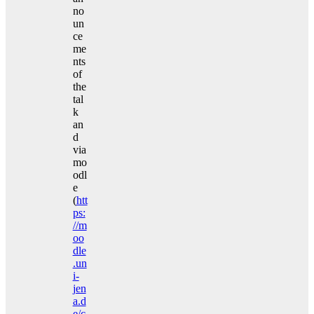
no
un
ce
me
nts
of
the
tal
k
an
d
via
mo
odl
e
(
htt
ps:
//m
oo
dle
.un
i-
jen
a.d
e/c