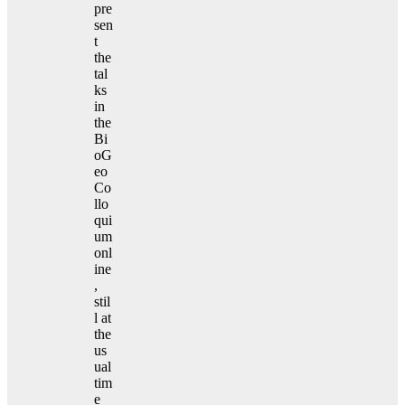
pre
sen
t
the
tal
ks
in
the
Bi
oG
eo
Co
llo
qui
um
onl
ine
,
stil
l at
the
us
ual
tim
e