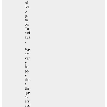
of
5:1
5
p.
m.
on
Tu
esd
ays
.
We
are
ver
y
ha
pp
y
tha
t
the
spe
ak
ers
acc