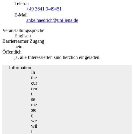
Telefon
+49 3641 9-49451
E-Mail
anke.haedrich@uni-jena.de
Veranstaltungssprache
Englisch
Barrierearmer Zugang
nein
Öffentlich
ja, alle Interessierten sind herzlich eingeladen.
Information
In
the
cur
ren
t
se
me
ste
r,
we
wil
l