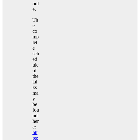
odl
e.
Th
e
co
mp
let
e
sch
ed
ule
of
the
tal
ks
ma
y
be
fou
nd
her
e:
htt
ps: