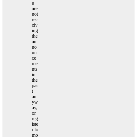
u
are
not
rec
eiv
ing
the
an
no
un
ce
me
nts
in
the
pas
t
an
yw
ay,
or
reg
iste
r to
mo