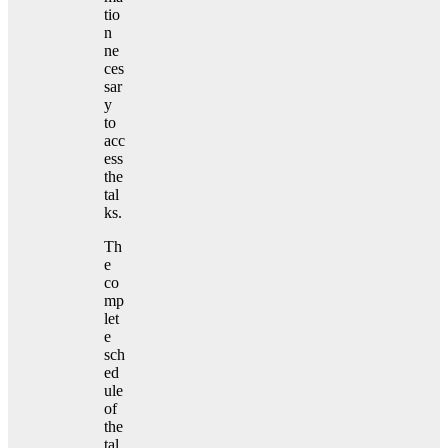
tio
n
ne
ces
sar
y
to
acc
ess
the
tal
ks.
Th
e
co
mp
let
e
sch
ed
ule
of
the
tal