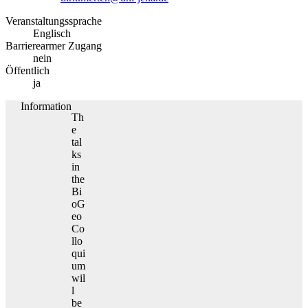
Veranstaltungssprache
Englisch
Barrierearmer Zugang
nein
Öffentlich
ja
Information
Th
e
tal
ks
in
the
Bi
oG
eo
Co
llo
qui
um
wil
l
be