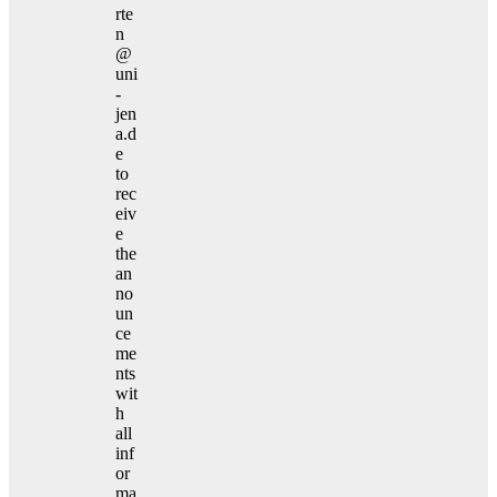
rte
n
@
uni
-
jen
a.d
e
to
rec
eiv
e
the
an
no
un
ce
me
nts
wit
h
all
inf
or
ma