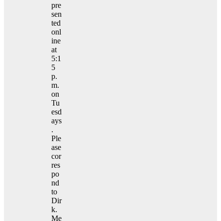
pre
sen
ted
onl
ine
at
5:1
5
p.
m.
on
Tu
esd
ays
.
Ple
ase
cor
res
po
nd
to
Dir
k.
Me