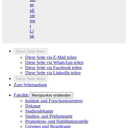
ge
n
E
xte
rne
r
Li
nk
Diese Seite teilen
Diese Seite via E-Mail teilen
Diese Seite via WhatsApp teilen
Diese Seite via Facebook teilen
Diese Seite via LinkedIn teilen
Diese Seite teilen
Zum Seitenanfang
Fakultät
Menüpunkte einblenden
Institute und Forschungszentren
Dekanat
Studiendekanat
Studien- und Prüfungsamt
Promotions- und Habilitationsstelle
Gremien und Beauftragte