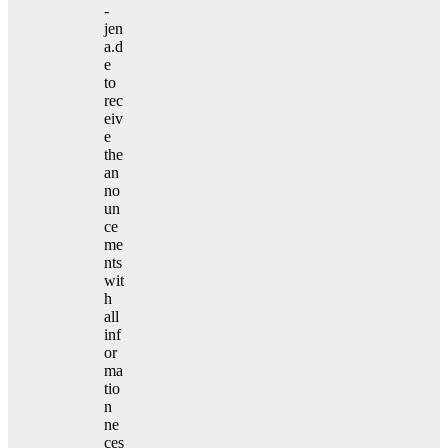
-
jen
a.d
e
to
rec
eiv
e
the
an
no
un
ce
me
nts
wit
h
all
inf
or
ma
tio
n
ne
ces