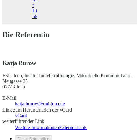
r
Li
nk
Die Referentin
Katja Burow
FSU Jena, Institut für Mikrobiologie; Mikrobielle Kommunikation
Neugasse 25
07743 Jena
E-Mail
katja.burow@uni-jena.de
Link zum Herunterladen der vCard
vCard
weiterführender Link
Weitere Informationen
Externer Link
Diese Seite teilen