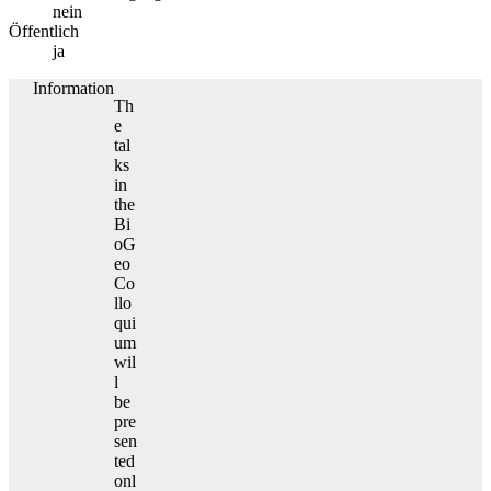
nein
Öffentlich
ja
Information
Th
e
tal
ks
in
the
Bi
oG
eo
Co
llo
qui
um
wil
l
be
pre
sen
ted
onl