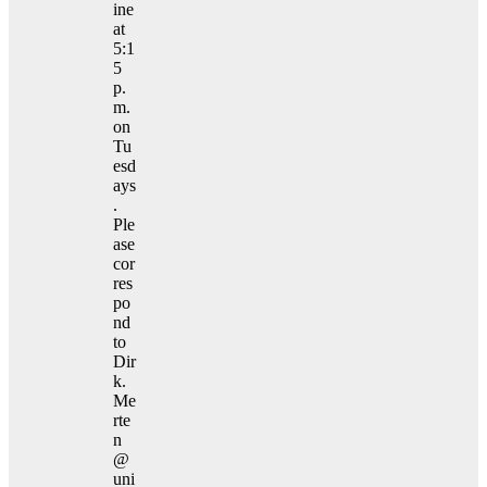
ine
at
5:1
5
p.
m.
on
Tu
esd
ays
.
Ple
ase
cor
res
po
nd
to
Dir
k.
Me
rte
n
@
uni