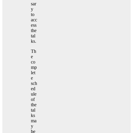
sar
y
to
acc
ess
the
tal
ks.
Th
e
co
mp
let
e
sch
ed
ule
of
the
tal
ks
ma
y
be