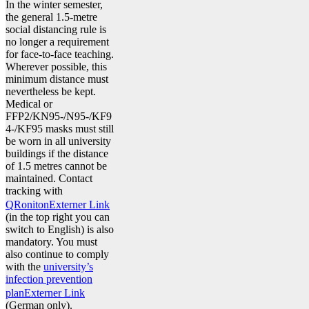
In the winter semester,
the general 1.5-metre
social distancing rule is
no longer a requirement
for face-to-face teaching.
Wherever possible, this
minimum distance must
nevertheless be kept.
Medical or
FFP2/KN95-/N95-/KF9
4-/KF95 masks must still
be worn in all university
buildings if the distance
of 1.5 metres cannot be
maintained. Contact
tracking with
QRoniton
Externer Link
(in the top right you can
switch to English) is also
mandatory. You must
also continue to comply
with the
university’s
infection prevention
plan
Externer Link
(German only).