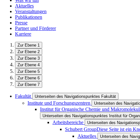
Was wir tun
Aktuelles
Veranstaltungen
Publikationen
Presse
Partner und Förderer
Karriere
Zur Ebene 1
Zur Ebene 2
Zur Ebene 3
Zur Ebene 4
Zur Ebene 5
Zur Ebene 6
Zur Ebene 7
Fakultät
Unterseiten des Navigationspunktes Fakultät
Institute und Forschungszentren
Unterseiten des Navigati
Institut für Organische Chemie und Makromoleku
Unterseiten des Navigationspunktes Institut für Or
Arbeitsbereiche
Unterseiten des Navigations
Schubert Group
Diese Seite ist ein K
Aktuelles
Unterseiten des Navig