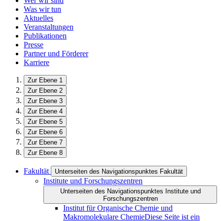
Wer wir sind
Was wir tun
Aktuelles
Veranstaltungen
Publikationen
Presse
Partner und Förderer
Karriere
Zur Ebene 1
Zur Ebene 2
Zur Ebene 3
Zur Ebene 4
Zur Ebene 5
Zur Ebene 6
Zur Ebene 7
Zur Ebene 8
Fakultät
Unterseiten des Navigationspunktes Fakultät
Institute und Forschungszentren
Unterseiten des Navigationspunktes Institute und
Forschungszentren
Institut für Organische Chemie und
Makromolekulare Chemie
Diese Seite ist ein