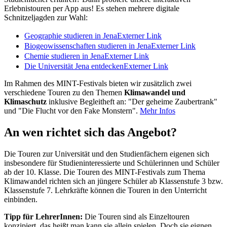
Erlebnistouren per App aus! Es stehen mehrere digitale
Schnitzeljagden zur Wahl:
Geographie studieren in Jena
Externer Link
Biogeowissenschaften studieren in Jena
Externer Link
Chemie studieren in Jena
Externer Link
Die Universität Jena entdecken
Externer Link
Im Rahmen des MINT-Festivals bieten wir zusätzlich zwei
verschiedene Touren zu den Themen
Klimawandel und
Klimaschutz
inklusive Begleitheft an: "Der geheime Zaubertrank"
und "Die Flucht vor den Fake Monstern".
Mehr Infos
An wen richtet sich das Angebot?
Die Touren zur Universität und den Studienfächern eigenen sich
insbesondere für Studieninteressierte und Schülerinnen und Schüler
ab der 10. Klasse. Die Touren des MINT-Festivals zum Thema
Klimawandel richten sich an jüngere Schüler ab Klassenstufe 3 bzw.
Klassenstufe 7. Lehrkräfte können die Touren in den Unterricht
einbinden.
Tipp für LehrerInnen:
Die Touren sind als Einzeltouren
konzipiert, das heißt man kann sie allein spielen. Doch sie eignen