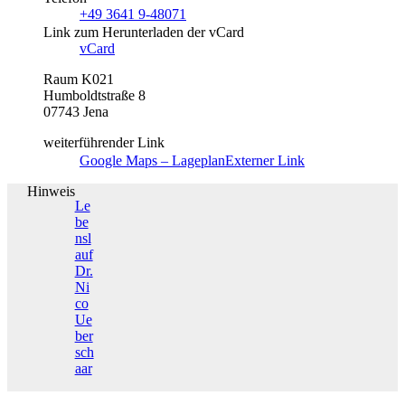
+49 3641 9-48071
Link zum Herunterladen der vCard
vCard
Raum K021
Humboldtstraße 8
07743 Jena
weiterführender Link
Google Maps – Lageplan
Externer Link
Hinweis
Le
be
nsl
auf
Dr.
Ni
co
Ue
ber
sch
aar