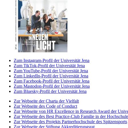
Zum Instagram-Profil der Universität Jena
Zum TikTok-Profil der Universität Jena
Zum YouTube-Profil der Universität Jena
Zum LinkedIn-Profil der Universität Jena
Zum Facebook-Profil der Universität Jena
Zum Mastodon-Profil der Universität Jena
Zum Bluesky-Profil der Universität Jena
Zur Webseite der Charta der Vielfalt
Zur Webseite des Code of Conduct
Zur Webseite von HR Excellence in Research Award der Univer
Zur Webseite des Best Practice-Club Familie in der Hochschul
Zur Webseite des Projekts Partnerhochschule des Spitzensports
Zur Webseite der Stiftung Akkreditierungsrat