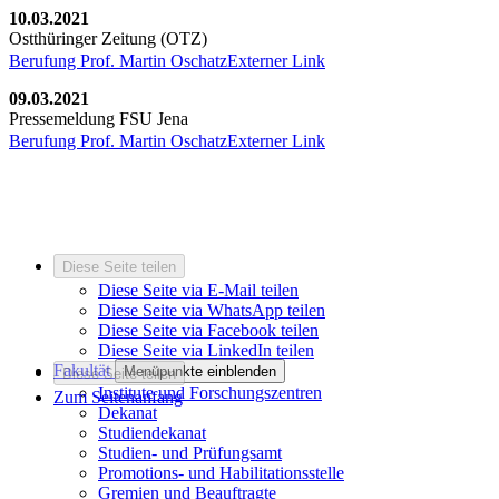
10.03.2021
Ostthüringer Zeitung (OTZ)
Berufung Prof. Martin Oschatz
Externer Link
09.03.2021
Pressemeldung FSU Jena
Berufung Prof. Martin Oschatz
Externer Link
Diese Seite teilen
Diese Seite via E-Mail teilen
Diese Seite via WhatsApp teilen
Diese Seite via Facebook teilen
Diese Seite via LinkedIn teilen
Fakultät
Menüpunkte einblenden
Diese Seite teilen
Institute und Forschungszentren
Zum Seitenanfang
Dekanat
Studiendekanat
Studien- und Prüfungsamt
Promotions- und Habilitationsstelle
Gremien und Beauftragte