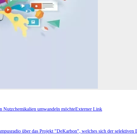
in Nutzchemikalien umwandeln möchte
Externer Link
Campusradio über das Projekt "DeKarbon", welches sich der selektiv