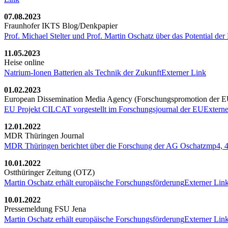
07.08.2023
Fraunhofer IKTS Blog/Denkpapier
Prof. Michael Stelter und Prof. Martin Oschatz über das Potential de
11.05.2023
Heise online
Natrium-Ionen Batterien als Technik der Zukunft
Externer Link
01.02.2023
European Dissemination Media Agency (Forschungspromotion der E
EU Projekt CILCAT vorgestellt im Forschungsjournal der EU
Externe
12.01.2022
MDR Thüringen Journal
MDR Thüringen berichtet über die Forschung der AG Oschatz
mp4, 
10.01.2022
Ostthüringer Zeitung (OTZ)
Martin Oschatz erhält europäische Forschungsförderung
Externer Lin
10.01.2022
Pressemeldung FSU Jena
Martin Oschatz erhält europäische Forschungsförderung
Externer Lin