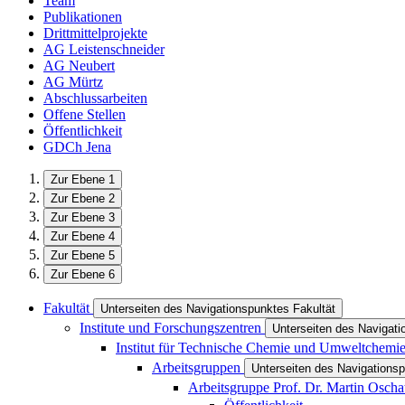
Team
Publikationen
Drittmittelprojekte
AG Leistenschneider
AG Neubert
AG Mürtz
Abschlussarbeiten
Offene Stellen
Öffentlichkeit
GDCh Jena
Zur Ebene 1
Zur Ebene 2
Zur Ebene 3
Zur Ebene 4
Zur Ebene 5
Zur Ebene 6
Fakultät
Unterseiten des Navigationspunktes Fakultät
Institute und Forschungszentren
Unterseiten des Navigati
Institut für Technische Chemie und Umweltchemi
Arbeitsgruppen
Unterseiten des Navigations
Arbeitsgruppe Prof. Dr. Martin Oscha