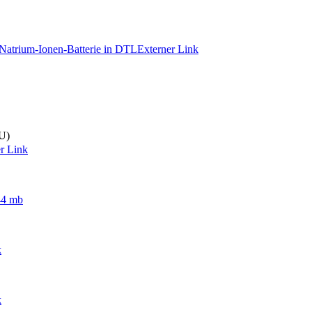
r Natrium-Ionen-Batterie in DTL
Externer Link
U)
r Link
44 mb
k
k