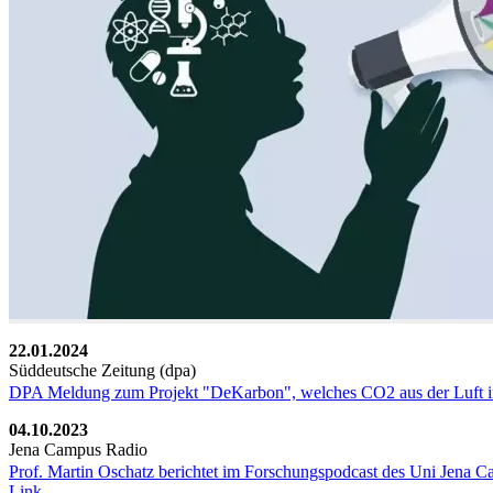
22.01.2024
Süddeutsche Zeitung (dpa)
DPA Meldung zum Projekt "DeKarbon", welches CO2 aus der Luft 
04.10.2023
Jena Campus Radio
Prof. Martin Oschatz berichtet im Forschungspodcast des Uni Jena 
Link