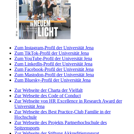
Zum Instagram-Profil der Universität Jena
Zum TikTok-Profil der Universität Jena
Zum YouTube-Profil der Universität Jena
Zum LinkedIn-Profil der Universität Jena
Zum Facebook-Profil der Universität Jena
Zum Mastodon-Profil der Universität Jena
Zum Bluesky-Profil der Universität Jena
Zur Webseite der Charta der Vielfalt
Zur Webseite des Code of Conduct
Zur Webseite von HR Excellence in Research Award der
Universität Jena
Zur Webseite des Best Practice-Club Familie in der
Hochschule
Zur Webseite des Projekts Partnerhochschule des
Spitzensports
Zur Webseite der Stiftung Akkreditierungsrat