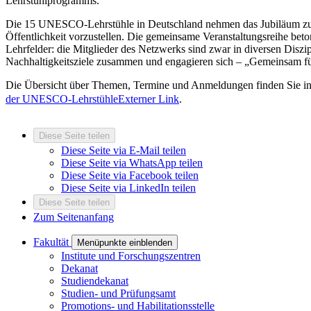
Lehrstuhlprogramms.
Die 15 UNESCO-Lehrstühle in Deutschland nehmen das Jubiläum zum A
Öffentlichkeit vorzustellen. Die gemeinsame Veranstaltungsreihe bet
Lehrfelder: die Mitglieder des Netzwerks sind zwar in diversen Diszi
Nachhaltigkeitsziele zusammen und engagieren sich – „Gemeinsam f
Die Übersicht über Themen, Termine und Anmeldungen finden Sie in 
der UNESCO-Lehrstühle
Externer Link
.
Diese Seite teilen
Diese Seite via E-Mail teilen
Diese Seite via WhatsApp teilen
Diese Seite via Facebook teilen
Diese Seite via LinkedIn teilen
Diese Seite teilen
Zum Seitenanfang
Fakultät
Menüpunkte einblenden
Institute und Forschungszentren
Dekanat
Studiendekanat
Studien- und Prüfungsamt
Promotions- und Habilitationsstelle