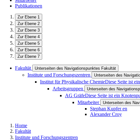
Mitarbeiter
Publikationen
Zur Ebene 1
Zur Ebene 2
Zur Ebene 3
Zur Ebene 4
Zur Ebene 5
Zur Ebene 6
Zur Ebene 7
Fakultät
Unterseiten des Navigationspunktes Fakultät
Institute und Forschungszentren
Unterseiten des Navigati
Institut für Physikalische Chemie
Diese Seite ist e
Arbeitsgruppen
Unterseiten des Navigations
AG Gräfe
Diese Seite ist ein Knotenp
Mitarbeiter
Unterseiten des Nav
Stephan Kupfer
en
Alexander Croy
Home
Fakultät
Institute und Forschungszentren