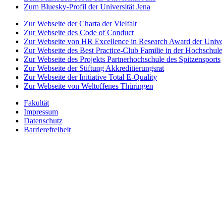
Zum Bluesky-Profil der Universität Jena
Zur Webseite der Charta der Vielfalt
Zur Webseite des Code of Conduct
Zur Webseite von HR Excellence in Research Award der Univer
Zur Webseite des Best Practice-Club Familie in der Hochschul
Zur Webseite des Projekts Partnerhochschule des Spitzensports
Zur Webseite der Stiftung Akkreditierungsrat
Zur Webseite der Initiative Total E-Quality
Zur Webseite von Weltoffenes Thüringen
Fakultät
Impressum
Datenschutz
Barrierefreiheit