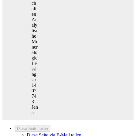
ch
aft
en
An
aly
tisc
he
Mi
ner
alo
gie
Le
ssi
ng
str.
14
07
74
3
Jen
a
Diese Seite teilen
Diese Seite via E-Mail teilen