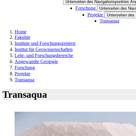
Unterseiten des Navigationspunktes A
Forschung
Unterseiten des Nav
Projekte
Unterseiten des
Transaqua
Home
Fakultät
Institute und Forschungszentren
Institut für Geowissenschaften
Lehr- und Forschungsbereiche
Angewandte Geologie
Forschung
Projekte
Transaqua
Transaqua