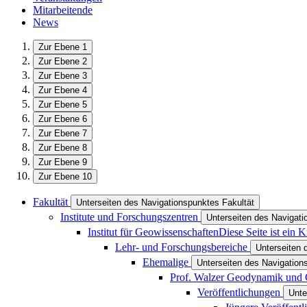
Mitarbeitende
News
Zur Ebene 1
Zur Ebene 2
Zur Ebene 3
Zur Ebene 4
Zur Ebene 5
Zur Ebene 6
Zur Ebene 7
Zur Ebene 8
Zur Ebene 9
Zur Ebene 10
Fakultät
Unterseiten des Navigationspunktes Fakultät
Institute und Forschungszentren
Unterseiten des Navigati
Institut für Geowissenschaften
Diese Seite ist ein 
Lehr- und Forschungsbereiche
Unterseiten 
Ehemalige
Unterseiten des Navigatio
Prof. Walzer Geodynamik und
Veröffentlichungen
Unte