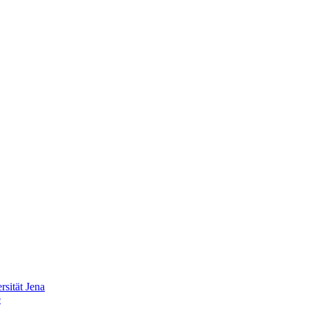
sität Jena
e