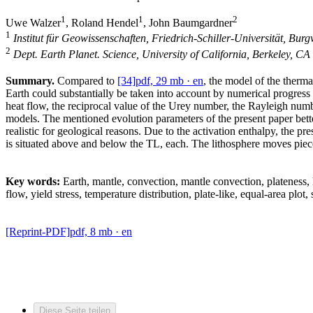
1
1
2
Uwe Walzer
, Roland Hendel
, John Baumgardner
1
Institut für Geowissenschaften, Friedrich-Schiller-Universität, B
2
Dept. Earth Planet. Science, University of California, Berkeley, C
Summary.
Compared to
[34]
pdf, 29 mb
· en
, the model of the therma
Earth could substantially be taken into account by numerical progress
heat flow, the reciprocal value of the Urey number, the Rayleigh num
models. The mentioned evolution parameters of the present paper bette
realistic for geological reasons. Due to the activation enthalpy, the pr
is situated above and below the TL, each. The lithosphere moves piece
Key words:
Earth, mantle, convection, mantle convection, plateness, 
flow, yield stress, temperature distribution, plate-like, equal-area plot, 
[Reprint-PDF]
pdf, 8 mb
· en
Diese Seite teilen