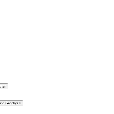
ften
 und Geophysik