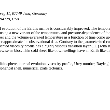
urgweg 11, 07749 Jena, Germany
A 94720, USA
l evolution of the Earth's mantle is considerably improved. The temporal
 using a new variant of the temperature- and pressure-dependence of the 
ber and the volume-averaged temperature as a function of time come up 
r approximate the observational data. Contrary to the parameterized cu
esented viscosity profile has a highly viscous transition layer (TL) with
wise en bloc. Thin cold sheet-like downwellings have an Earth-like dis
lithosphere, thermal evolution, viscosity profile, Urey number, Rayleigh
spherical shell, numerical, plate tectonics.