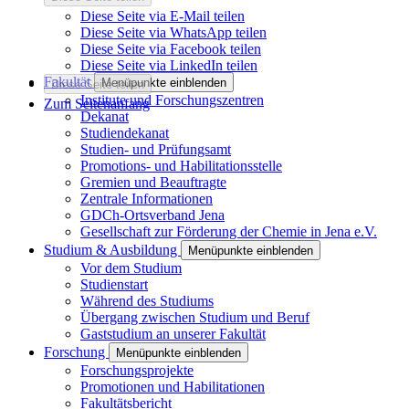
Diese Seite via E-Mail teilen
Diese Seite via WhatsApp teilen
Diese Seite via Facebook teilen
Diese Seite via LinkedIn teilen
Fakultät
Menüpunkte einblenden
Diese Seite teilen
Institute und Forschungszentren
Zum Seitenanfang
Dekanat
Studiendekanat
Studien- und Prüfungsamt
Promotions- und Habilitationsstelle
Gremien und Beauftragte
Zentrale Informationen
GDCh-Ortsverband Jena
Gesellschaft zur Förderung der Chemie in Jena e.V.
Studium & Ausbildung
Menüpunkte einblenden
Vor dem Studium
Studienstart
Während des Studiums
Übergang zwischen Studium und Beruf
Gaststudium an unserer Fakultät
Forschung
Menüpunkte einblenden
Forschungsprojekte
Promotionen und Habilitationen
Fakultätsbericht