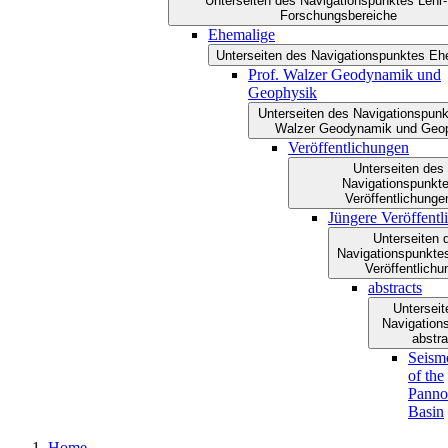
Unterseiten des Navigationspunktes Lehr-
Forschungsbereiche
Ehemalige
Unterseiten des Navigationspunktes Eh
Prof. Walzer Geodynamik und
Geophysik
Unterseiten des Navigationspunk
Walzer Geodynamik und Geo
Veröffentlichungen
Unterseiten des
Navigationspunkt
Veröffentlichunge
Jüngere Veröffent
Unterseiten 
Navigationspunkte
Veröffentlich
abstracts
Unterseit
Navigation
abstra
Seism
of the
Panno
Basin
Home