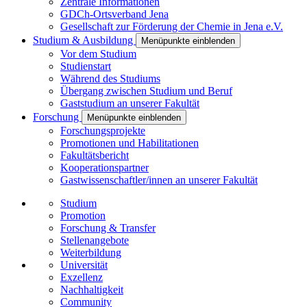
Zentrale Informationen
GDCh-Ortsverband Jena
Gesellschaft zur Förderung der Chemie in Jena e.V.
Studium & Ausbildung
Menüpunkte einblenden
Vor dem Studium
Studienstart
Während des Studiums
Übergang zwischen Studium und Beruf
Gaststudium an unserer Fakultät
Forschung
Menüpunkte einblenden
Forschungsprojekte
Promotionen und Habilitationen
Fakultätsbericht
Kooperationspartner
Gastwissenschaftler/innen an unserer Fakultät
Studium
Promotion
Forschung & Transfer
Stellenangebote
Weiterbildung
Universität
Exzellenz
Nachhaltigkeit
Community