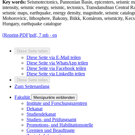
Key words:
Seismotectonics, Pannonian Basin, epicenters, seismic m
intensity, seismic energy, seismic, tectonics, Transdanubian Central R
seismic maps, earthquake, energy density, magnitude, seismic catalog
Mohorovicic, lithosphere, Bakony, Bükk, Komárom, seismicity, Kec
Hungary, earthquake catalogue
[Reprint-PDF]
pdf, 7 mb
· en
Diese Seite teilen
Diese Seite via E-Mail teilen
Diese Seite via WhatsApp teilen
Diese Seite via Facebook teilen
Diese Seite via LinkedIn teilen
Diese Seite teilen
Zum Seitenanfang
Fakultät
Menüpunkte einblenden
Institute und Forschungszentren
Dekanat
Studiendekanat
Studien- und Prüfungsamt
Promotions- und Habilitationsstelle
Gremien und Beauftragte