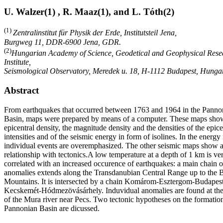
U. Walzer(1) , R. Maaz(1), and L. Tóth(2)
(1)
Zentralinstitut für Physik der Erde, Institutsteil Jena,
Burgweg 11, DDR-6900 Jena, GDR.
(2)
Hungarian Academy of Science, Geodetical and Geophysical Rese
Institute,
Seismological Observatory, Meredek u. 18, H-1112 Budapest, Hunga
Abstract
From earthquakes that occurred between 1763 and 1964 in the Panno
Basin, maps were prepared by means of a computer. These maps sho
epicentral density, the magnitude density and the densities of the epice
intensities and of the seismic energy in form of isolines. In the energy
individual events are overemphasized. The other seismic maps show a
relationship with tectonics.A low temperature at a depth of 1 km is ve
correlated with an increased occurence of earthquakes: a main chain o
anomalies extends along the Transdanubian Central Range up to the
Mountains. It is intersected by a chain Komárom-Esztergom-Budapes
Kecskemét-Hódmezövásárhely. Induvidual anomalies are found at th
of the Mura river near Pecs. Two tectonic hypotheses on the formation
Pannonian Basin are dicussed.