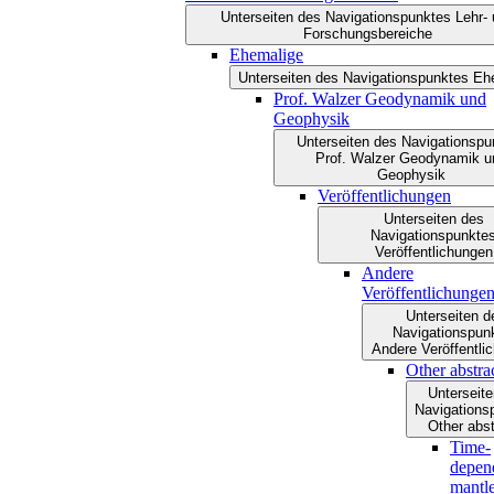
Unterseiten des Navigationspunktes Lehr-
Forschungsbereiche
Ehemalige
Unterseiten des Navigationspunktes Eh
Prof. Walzer Geodynamik und
Geophysik
Unterseiten des Navigationspu
Prof. Walzer Geodynamik u
Geophysik
Veröffentlichungen
Unterseiten des
Navigationspunkte
Veröffentlichungen
Andere
Veröffentlichunge
Unterseiten d
Navigationspun
Andere Veröffentli
Other abstra
Unterseit
Navigations
Other abst
Time-
depen
mantl